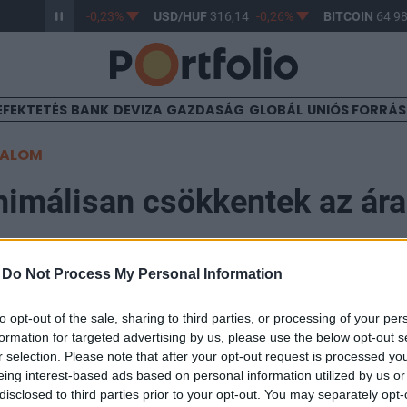
R/HUF
364,57
-0,23%
USD/HUF
316,14
-0,26%
BITCOIN
64 987
EFEKTETÉS
BANK
DEVIZA
GAZDASÁG
GLOBÁL
UNIÓS FORRÁ
TALOM
imálisan csökkentek az árak
-
Do Not Process My Personal Information
08:37
to opt-out of the sale, sharing to third parties, or processing of your per
élipari részvények eladási nyomása miatt enyhe gyeng
formation for targeted advertising by us, please use the below opt-out s
bb tőzsdei barométere, míg a Samsung által publikált
r selection. Please note that after your opt-out request is processed y
hatására a chipszektor emelkedő pályára állt a hét uto
eing interest-based ads based on personal information utilized by us or
i kereskedési órákban a Nikkei még emelkedőben volt,
disclosed to third parties prior to your opt-out. You may separately opt-