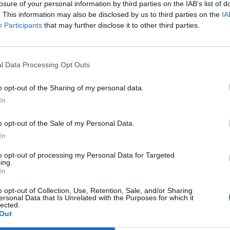
losure of your personal information by third parties on the IAB’s list of
ációs adatok csak minimális mértékű árszint-csökkenés
. This information may also be disclosed by us to third parties on the
IA
Participants
that may further disclose it to other third parties.
al csökkenve, 13,575 ponton zárt, míg a tőzsde első szekcióján
 Topix 1.1%-os mínuszban, 1,412 ponton állapodott meg. Az egy
el 10.2%-ot bukott, míg a Nippon Steel "csak" 5.8%-kal zárt alac
Steel 5.7%-ot esett, míg a Nakayama 5%-kal értékelődöt le. Az a
l Data Processing Opt Outs
o opt-out of the Sharing of my personal data.
ASÓNK!
In
a portfolio.hu hírarchívumához tartozik, melynek olvasása előf
o opt-out of the Sale of my Personal Data.
ötött.
In
övetkezőket tartalmazza:
to opt-out of processing my Personal Data for Targeted
 teljes cikkarchívum
ing.
In
 BÉT elmúlt 2 év napon belüli
o opt-out of Collection, Use, Retention, Sale, and/or Sharing
ersonal Data that Is Unrelated with the Purposes for which it
lected.
Előfizetés
Out