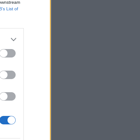
 downstream
t mutattak.
B’s List of
ak valamennyi
es részvényeket
sonyabban, mint
célszektor...
izetéses