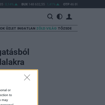
35
0,14%
BUX
148 632,55
1,41%
OTP
46 890
2,16%
MOL
SOK
ÜZLET
INGATLAN
ZÖLD VILÁG
TŐZSDE
gatásból
dalakra
sonal or
 a
ection to
cia egyik
ou may
 personal