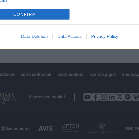
Out
Előfizetés
CONFIRM
NK VAGY?
BEJELENTKEZÉS
Data Deletion
Data Access
Privacy Policy
latkozat
süti beállítások
adatvédelem
szerzői jogok
médiaaj
Itt keressen minket: