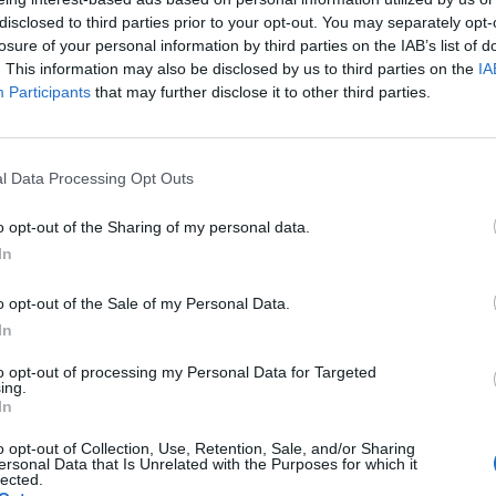
getésén. A beszélgetés résztvevői két látogatott magya
disclosed to third parties prior to your opt-out. You may separately opt-
e Kovi voltak. Megtudhattuk, hogy a pornó valóban nagy
losure of your personal information by third parties on the IAB’s list of
omoly veszélyforrás a hagyományosnak számító (VHS,
. This information may also be disclosed by us to third parties on the
IA
Participants
that may further disclose it to other third parties.
ejlődésére vonatkozóan is elmondható, hogy az erotikus tartalom
szerepet töltöttek be. Jellemző (volt), hogy ezek az oldalak szá
l Data Processing Opt Outs
a jobb kiszolgálás, a tartalmak védelme érdekében. Az egyik legl
echnológiát használja, melynek lényege, hogy a letöltött...
o opt-out of the Sharing of my personal data.
In
ASÓNK!
o opt-out of the Sale of my Personal Data.
a portfolio.hu hírarchívumához tartozik, melynek olvasása előf
In
ötött.
to opt-out of processing my Personal Data for Targeted
ing.
övetkezőket tartalmazza:
In
 teljes cikkarchívum
o opt-out of Collection, Use, Retention, Sale, and/or Sharing
 BÉT elmúlt 2 év napon belüli
ersonal Data that Is Unrelated with the Purposes for which it
lected.