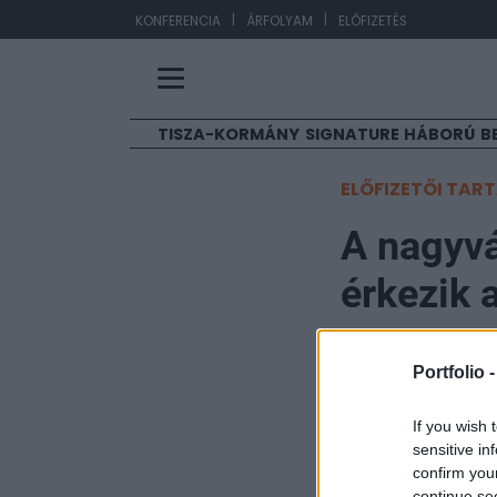
|
|
EUR/
KONFERENCIA
ÁRFOLYAM
ELŐFIZETÉS
TISZA-KORMÁNY
SIGNATURE
HÁBORÚ
B
ELŐFIZETŐI TAR
A nagyvá
érkezik 
Portfolio
Portfolio 
2005. október 12. 15:
If you wish 
A nagyvállalatok
sensitive in
pornóoldalakra -
confirm you
continue se