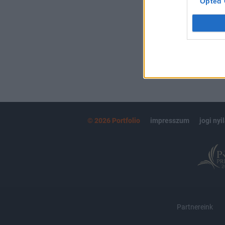
Opted 
MÁR ELŐFIZETŐ
© 2026 Portfolio
impresszum
jogi nyi
Partnereink