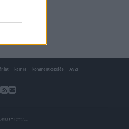
ánlat
karrier
kommentkezelés
ÁSZF