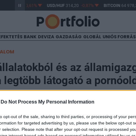
HUF
363,17
-0,61%
USD/HUF
314,20
-0,87%
BITCOIN
64 978,
EFEKTETÉS
BANK
DEVIZA
GAZDASÁG
GLOBÁL
UNIÓS FORRÁ
TALOM
llalatokból és az államigaz
a legtöbb látogató a pornóol
-
Do Not Process My Personal Information
18
to opt-out of the sale, sharing to third parties, or processing of your per
ból és az államigazgatásból érkezik a legtöbb látogató
formation for targeted advertising by us, please use the below opt-out s
 hangzott el tegnap az Internet Hungary 2005 konferen
r selection. Please note that after your opt-out request is processed y
eing interest-based ads based on personal information utilized by us or