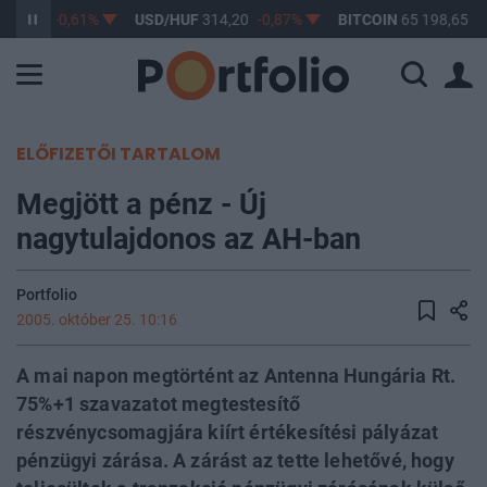
363,17
-0,61%
USD/HUF
314,20
-0,87%
BITCOIN
65 198,65
0
ELŐFIZETŐI TARTALOM
Megjött a pénz - Új
nagytulajdonos az AH-ban
Portfolio
2005. október 25. 10:16
A mai napon megtörtént az Antenna Hungária Rt.
75%+1 szavazatot megtestesítő
részvénycsomagjára kiírt értékesítési pályázat
pénzügyi zárása. A zárást az tette lehetővé, hogy