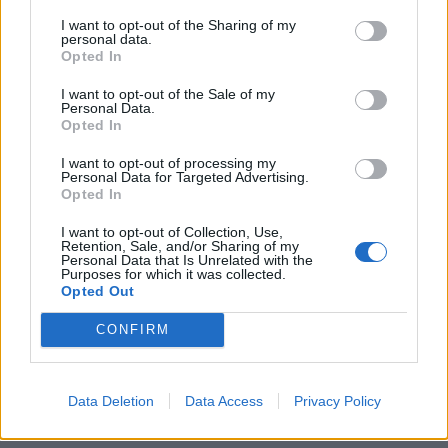
KEDVES OLVASÓNK!
I want to opt-out of the Sharing of my
personal data.
A keresett cikk a portfolio.hu hírarchívumához
Opted In
tartozik, melynek olvasása előfizetéses
I want to opt-out of the Sale of my
regisztrációhoz kötött.
Personal Data.
Opted In
Az előfizetés a következőket tartalmazza:
Portfolio.hu teljes cikkarchívum
I want to opt-out of processing my
Personal Data for Targeted Advertising.
Kötéslisták: BÉT elmúlt 2 év napon belüli
Opted In
kötéslistái
I want to opt-out of Collection, Use,
Retention, Sale, and/or Sharing of my
Personal Data that Is Unrelated with the
Előfizetés
Purposes for which it was collected.
Opted Out
CONFIRM
MÁR ELŐFIZETŐNK VAGY?
BEJELENTKEZÉS
Data Deletion
Data Access
Privacy Policy