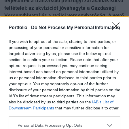
teljesültek a tranzakció pénzügyi zárásának külső
feltételei: az akvizíciót jóváhagyta a Gazdasági
Versenyhivatal és a svájci versenyhatóság. A vevő
Swisscom Broadcast AG megfizette az ÁPV Rt-nek
Portfolio -
Do Not Process My Personal Information
a 46.75 milliárd forintos vételárból az ÁPV Rt.
73.713%-os részvénycsomagjára eső, több mint
If you wish to opt-out of the sale, sharing to third parties, or
45.95 milliárd forintos összeget, valamint a Forrás
processing of your personal or sensitive information for
Rt-nek az 1.2871%-os részvénycsomagra eső
targeted advertising by us, please use the below opt-out
section to confirm your selection. Please note that after your
802.39 millió forintot meghaladó összeget.
opt-out request is processed you may continue seeing
interest-based ads based on personal information utilized by
Ezzel a svájci Swisscom műsorszóró cége meghatározó
us or personal information disclosed to third parties prior to
többségi tulajdonrészt szerzett a magyar tőzsdei
your opt-out. You may separately opt-out of the further
társaságban. Mint ismeretes, az Állami Privatizációs és
disclosure of your personal information by third parties on the
Vagyonkezelő Rt. 2005. április 11-én nyilvános, kétfordulós
IAB’s list of downstream participants. This information may
pályázatot hirdetett az "Antenna Hungária" Magyar
also be disclosed by us to third parties on the
IAB’s List of
Műsorszóró és Rádióhírközlési Rt. 75%+1 szavazati jogot
Downstream Participants
that may further disclose it to other
third parties.
megtestesítő részvénycsomagjának értékesítésére....
Personal Data Processing Opt Outs