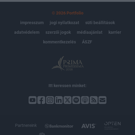
© 2026 Portfolio
impresszum
jogi nyilatkozat
süti beállítások
adatvédelem
szerzői jogok
médiaajánlat
karrier
kommentkezelés
ÁSZF
Itt keressen minket:
Partnereink