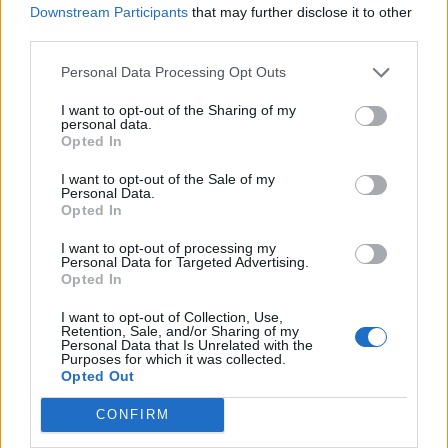
Downstream Participants
that may further disclose it to other
Sulinet Expressz monitoring rendszerében, amely valós
third parties.
időben regisztrálja és tartja nyilván az eladásokat.
Kereskedőktől származó információink szerint a
Personal Data Processing Opt Outs
rendszerrel komoly problémák vannak, a túlterheléstől
I want to opt-out of the Sharing of my
gyakran a használhatatlanságig lassul. A sulinetes...
personal data.
Opted In
I want to opt-out of the Sale of my
KEDVES OLVASÓNK!
Personal Data.
Opted In
A keresett cikk a portfolio.hu hírarchívumához
tartozik, melynek olvasása előfizetéses
I want to opt-out of processing my
Personal Data for Targeted Advertising.
regisztrációhoz kötött.
Opted In
Az előfizetés a következőket tartalmazza:
I want to opt-out of Collection, Use,
Retention, Sale, and/or Sharing of my
Portfolio.hu teljes cikkarchívum
Personal Data that Is Unrelated with the
Kötéslisták: BÉT elmúlt 2 év napon belüli
Purposes for which it was collected.
Opted Out
kötéslistái
CONFIRM
Előfizetés