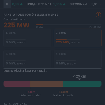
364,62
0,8%
USD/HUF
316,41
1,06%
BITCOIN
64 353,01
-0,
PAKSI ATOMERŐMŰ TELJESÍTMÉNYE
Összteljesítmény
225 MW
0 MW
2000 MW
1. blokk
2. blokk
0 MW
225 MW
/ 500 MW
/ 500 MW
3. blokk
4. blokk
0 MW
0 MW
/ 500 MW
/ 500 MW
DUNA VÍZÁLLÁSA PAKSNÁL
-129 cm
-144cm
-134cm
biztonsági határ
leállási küszöb
Forrás: OVF, HAEA