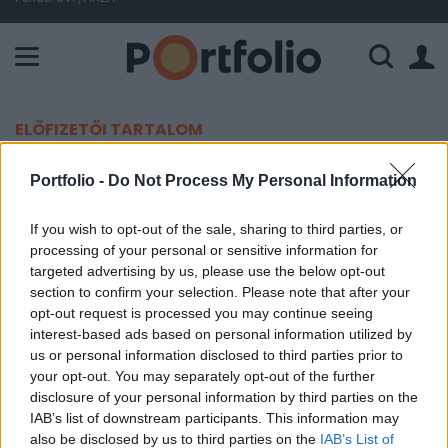
A Paksi Atomerőmű összteljesítménye 225 MW. A Duna vízállá
ELŐFIZETŐI TARTALOM
Ezen a héten tetőzik a Sulinet-láz
Portfolio -
Do Not Process My Personal Information
Portfolio
If you wish to opt-out of the sale, sharing to third parties, or
processing of your personal or sensitive information for
2005. október 26. 07:57
targeted advertising by us, please use the below opt-out
section to confirm your selection. Please note that after your
[HWSW] November 1-től alkatrészek és perifériák
opt-out request is processed you may continue seeing
már nem, kizárólag teljes számítógép-
interest-based ads based on personal information utilized by
konfigurációk és noteszgépek lesznek kaphatók a
us or personal information disclosed to third parties prior to
your opt-out. You may separately opt-out of the further
Sulinet Expressz program keretén belül.
disclosure of your personal information by third parties on the
IAB’s list of downstream participants. This information may
Bénító roham A program változásának hírére a vevők ismét
also be disclosed by us to third parties on the
IAB’s List of
megrohamozták az üzleteket, ami fennakadást okozott a