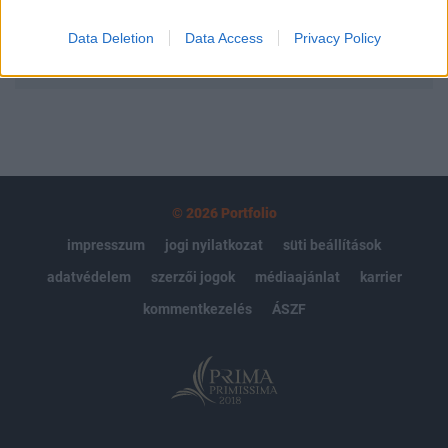
Data Deletion
Data Access
Privacy Policy
MÁR ELŐFIZETŐNK VAGY?
BEJELENTKEZÉS
© 2026 Portfolio
impresszum
jogi nyilatkozat
süti beállítások
adatvédelem
szerzői jogok
médiaajánlat
karrier
kommentkezelés
ÁSZF