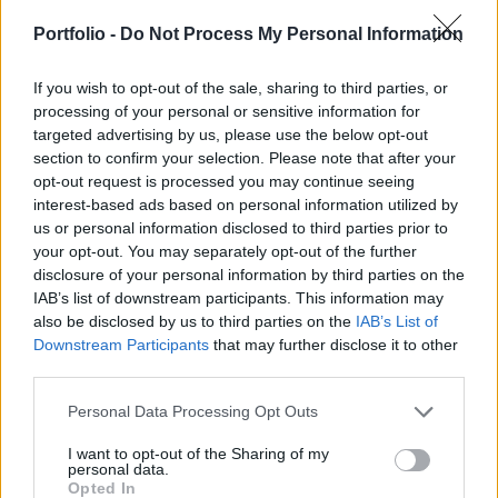
Google Base a rendelkezésre álló információk
alapján jelentős ellenfele lehet az eBaynek és a
Portfolio -
Do Not Process My Personal Information
CraigsListnek is. Egyelőre a weboldal nem
működik, indulásának dátuma még nem ismert.
If you wish to opt-out of the sale, sharing to third parties, or
processing of your personal or sensitive information for
targeted advertising by us, please use the below opt-out
A hódító újabb hadjáratot tervez A Google Base-ről már
section to confirm your selection. Please note that after your
képernyőfotók is elérhetőek különböző blogokon; az
opt-out request is processed you may continue seeing
egyiken látható, hogy tetszőleges, általunk megadott
interest-based ads based on personal information utilized by
attribútumhoz, vagy már mások által készítettekhez tudunk
us or personal information disclosed to third parties prior to
bármilyen adatot feltölteni a Google Base-re, mintha az
your opt-out. You may separately opt-out of the further
egyfajta hatalmas, általunk előreindexelt adatbázis lenne.
disclosure of your personal information by third parties on the
A másik képen egy, a már feltöltött...
IAB’s list of downstream participants. This information may
also be disclosed by us to third parties on the
IAB’s List of
Downstream Participants
that may further disclose it to other
KEDVES OLVASÓNK!
third parties.
A keresett cikk a portfolio.hu hírarchívumához
Personal Data Processing Opt Outs
tartozik, melynek olvasása előfizetéses
I want to opt-out of the Sharing of my
regisztrációhoz kötött.
personal data.
Opted In