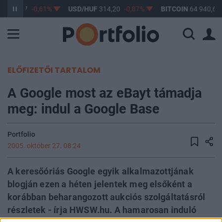
F
363,17
-0,61%
USD/HUF
314,20
-0,87%
BITCOIN
64 940,63
ELŐFIZETŐI TARTALOM
A Google most az eBayt támadja
meg: indul a Google Base
Portfolio
2005. október 27. 08:24
A keresőóriás Google egyik alkalmazottjának
blogján ezen a héten jelentek meg elsőként a
korábban beharangozott aukciós szolgáltatásról
részletek - írja HWSW.hu. A hamarosan induló