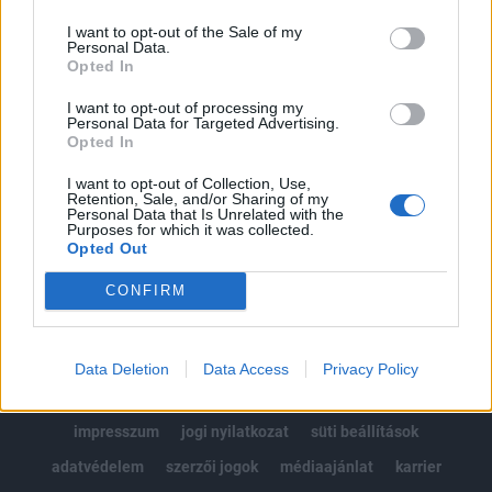
Az előfizetés a következőket tartalmazza:
I want to opt-out of the Sale of my
Portfolio.hu teljes cikkarchívum
Personal Data.
Kötéslisták: BÉT elmúlt 2 év napon belüli
Opted In
kötéslistái
I want to opt-out of processing my
Personal Data for Targeted Advertising.
Opted In
Előfizetés
I want to opt-out of Collection, Use,
Retention, Sale, and/or Sharing of my
Personal Data that Is Unrelated with the
MÁR ELŐFIZETŐNK VAGY?
BEJELENTKEZÉS
Purposes for which it was collected.
Opted Out
CONFIRM
Data Deletion
Data Access
Privacy Policy
© 2026 Portfolio
impresszum
jogi nyilatkozat
süti beállítások
adatvédelem
szerzői jogok
médiaajánlat
karrier