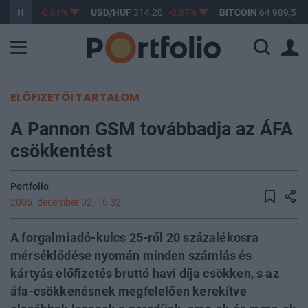
363,17
-0,61%
USD/HUF
314,20
-0,87%
BITCOIN
64 989,51
ELŐFIZETŐI TARTALOM
A Pannon GSM továbbadja az ÁFA
csökkentést
Portfolio
2005. december 02. 16:32
A forgalmiadó-kulcs 25-ről 20 százalékosra
mérséklődése nyomán minden számlás és
kártyás előfizetés bruttó havi díja csökken, s az
áfa-csökkenésnek megfelelően kerekítve