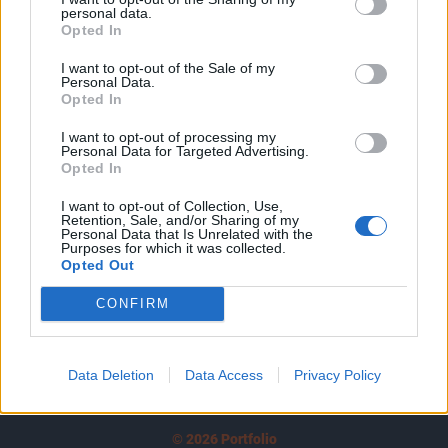
personal data.
tartozik, melynek olvasása előfizetéses
Opted In
regisztrációhoz kötött.
I want to opt-out of the Sale of my
Personal Data.
Az előfizetés a következőket tartalmazza:
Opted In
Portfolio.hu teljes cikkarchívum
Kötéslisták: BÉT elmúlt 2 év napon belüli
I want to opt-out of processing my
Personal Data for Targeted Advertising.
kötéslistái
Opted In
I want to opt-out of Collection, Use,
Előfizetés
Retention, Sale, and/or Sharing of my
Personal Data that Is Unrelated with the
Purposes for which it was collected.
Opted Out
MÁR ELŐFIZETŐNK VAGY?
BEJELENTKEZÉS
CONFIRM
Data Deletion
Data Access
Privacy Policy
© 2026 Portfolio