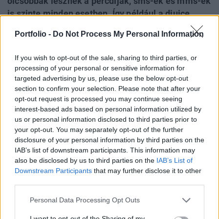
olcsóbbak lesznek a percdíjak, sms-ek és mms-ek
is szinte minden esetben. Így például a djuice
számlás csomag havidíja 3600 forintról 3450
Portfolio -
Do Not Process My Personal Information
forintra, a csomag csúcsidejű percdíja 49 forintról
47 forintra csökken, míg egy SMS ára ebben
If you wish to opt-out of the sale, sharing to third parties, or
csomagban 25 forint helyett januártól csak 24
processing of your personal or sensitive information for
forint lesz.
targeted advertising by us, please use the below opt-out
section to confirm your selection. Please note that after your
"A magyar mobilpiacon rendkívül kiélezett a verseny, s az
opt-out request is processed you may continue seeing
interest-based ads based on personal information utilized by
elmúlt évek jelentős árcsökkenéseket hoztak. A Pannon
us or personal information disclosed to third parties prior to
GSM ugyanakkor továbbra is arra törekszik, hogy
your opt-out. You may separately opt-out of the further
szolgáltatásait az ügyfeleknek legmegfelelőbb feltételekkel
disclosure of your personal information by third parties on the
kínálja, az pedig egyértelmű, hogy számukra rendkívül
IAB’s list of downstream participants. This information may
fontos szempont a kedvező ár. Éppen ezért örülünk annak,
also be disclosed by us to third parties on the
IAB’s List of
hogy a jogszabályi keretek változása...
Downstream Participants
that may further disclose it to other
third parties.
KEDVES OLVASÓNK!
Personal Data Processing Opt Outs
A keresett cikk a portfolio.hu hírarchívumához
I want to opt-out of the Sharing of my