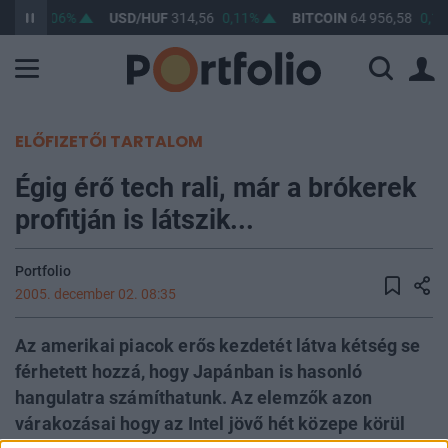
3,38
0,06%
USD/HUF
314,56
0,11%
BITCOIN
64 956,58
0,16
ELŐFIZETŐI TARTALOM
Égig érő tech rali, már a brókerek
profitján is látszik...
Portfolio
2005. december 02. 08:35
Az amerikai piacok erős kezdetét látva kétség se
férhetett hozzá, hogy Japánban is hasonló
hangulatra számíthatunk. Az elemzők azon
várakozásai hogy az Intel jövő hét közepe körül