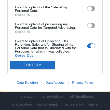
Az előfizetés a következőket tartalmazza:
I want to opt-out of the Sale of my
Portfolio.hu teljes cikkarchívum
Personal Data.
Kötéslisták: BÉT elmúlt 2 év napon belüli
Opted In
kötéslistái
I want to opt-out of processing my
Personal Data for Targeted Advertising.
Opted In
Előfizetés
I want to opt-out of Collection, Use,
Retention, Sale, and/or Sharing of my
Personal Data that Is Unrelated with the
MÁR ELŐFIZETŐNK VAGY?
BEJELENTKEZÉS
Purposes for which it was collected.
Opted Out
CONFIRM
Data Deletion
Data Access
Privacy Policy
© 2026 Portfolio
impresszum
jogi nyilatkozat
süti beállítások
adatvédelem
szerzői jogok
médiaajánlat
karrier