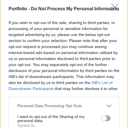
emeli profitvárakozásait megtették a kellő hatást,
az eredény "természetesen" egy újabb ötéves záró
Portfolio -
Do Not Process My Personal Information
csúcs és egy történelmi magasságba szárnyaló
forgalom a Tokiói Értéktőzsde első szekciójában.
If you wish to opt-out of the sale, sharing to third parties, or
processing of your personal or sensitive information for
targeted advertising by us, please use the below opt-out
Kapcsolódó cikkünk2005.12.02 08:13Ráharaptak a
section to confirm your selection. Please note that after your
burgerekre - Drágulhat a McDonald´s?A Nikkei 225 1.9%-os
opt-out request is processed you may continue seeing
pluszban, 15,422 ponton zárt, míg a tőzsde első
interest-based ads based on personal information utilized by
szekciójának valamennyi papírját tartalmazó Topix szintén
us or personal information disclosed to third parties prior to
felfelé vette az irányt: 1.5%-os emelkedés után 1,583
your opt-out. You may separately opt-out of the further
ponton állapodott meg. Mint ahogy azt már említettük a
disclosure of your personal information by third parties on the
nap sztárjai újra (már-már megszokott módon) a tech...
IAB’s list of downstream participants. This information may
also be disclosed by us to third parties on the
IAB’s List of
Downstream Participants
that may further disclose it to other
KEDVES OLVASÓNK!
third parties.
A keresett cikk a portfolio.hu hírarchívumához
Personal Data Processing Opt Outs
tartozik, melynek olvasása előfizetéses
I want to opt-out of the Sharing of my
regisztrációhoz kötött.
personal data.
Opted In