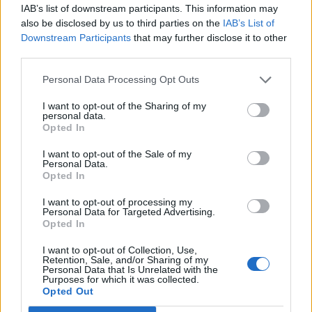
IAB’s list of downstream participants. This information may
Street Journal szerint.
also be disclosed by us to third parties on the
IAB’s List of
Downstream Participants
that may further disclose it to other
A 2004-ben 3.5 milliárd dolláros árbevételt és 1.7 milliárdos
third parties.
EBITDA-t termelő cég eladását a társaság azzal indokolja,
hogy az MCI megvásárlása kapcsán most kínálkozik jó
Personal Data Processing Opt Outs
lehetőség a profiltisztításra. A 17 milliárd dolláros
I want to opt-out of the Sharing of my
bevételnek mindenesetre meg lesz a helye. A Verizon
personal data.
jelenleg 39 milliárd dollár nettó adóssággal rendelkezik,
Opted In
miközben egy 20 milliárd dollárba...
I want to opt-out of the Sale of my
Personal Data.
Opted In
KEDVES OLVASÓNK!
I want to opt-out of processing my
A keresett cikk a portfolio.hu hírarchívumához
Personal Data for Targeted Advertising.
Opted In
tartozik, melynek olvasása előfizetéses
regisztrációhoz kötött.
I want to opt-out of Collection, Use,
Retention, Sale, and/or Sharing of my
Personal Data that Is Unrelated with the
Az előfizetés a következőket tartalmazza:
Purposes for which it was collected.
Portfolio.hu teljes cikkarchívum
Opted Out
Kötéslisták: BÉT elmúlt 2 év napon belüli