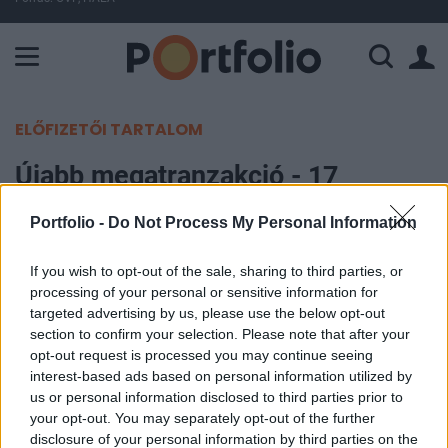
A Paksi Atomerőmű összteljesítménye 226 MW. A Duna vízállá
ELŐFIZETŐI TARTALOM
Újabb megatranzakció - 17
milliárd dollár a tét
Portfolio -
Do Not Process My Personal Information
Portfolio
If you wish to opt-out of the sale, sharing to third parties, or
2005. december 05. 10:20
processing of your personal or sensitive information for
targeted advertising by us, please use the below opt-out
Meg akar szabadulni telefonkönyvkiadó
section to confirm your selection. Please note that after your
opt-out request is processed you may continue seeing
üzletágától az USA legnagyobb távközlési cége, a
interest-based ads based on personal information utilized by
Verizon. Az amerikai óriáscég eladja, vagy
us or personal information disclosed to third parties prior to
leválasztja a Verizon Information Services-t. A
your opt-out. You may separately opt-out of the further
tranzakció értéke 17 milliárd dollár lehet a Wall
disclosure of your personal information by third parties on the