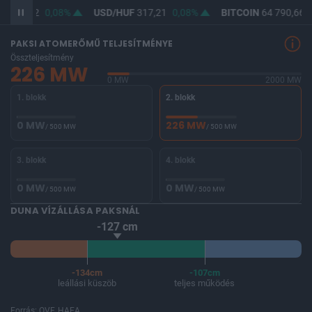
F
365,72
0,08%
USD/HUF
317,21
0,08%
BITCOIN
64 790,66
PAKSI ATOMERŐMŰ TELJESÍTMÉNYE
Összteljesítmény
226 MW
0 MW
2000 MW
1. blokk
2. blokk
0 MW
226 MW
/ 500 MW
/ 500 MW
3. blokk
4. blokk
0 MW
0 MW
/ 500 MW
/ 500 MW
DUNA VÍZÁLLÁSA PAKSNÁL
-127 cm
-134cm
-107cm
leállási küszöb
teljes működés
Forrás: OVF, HAEA