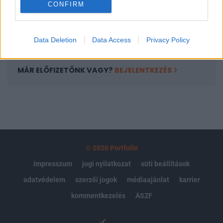
CONFIRM
kötéslistái
Előfizetés
Data Deletion
Data Access
Privacy Policy
MÁR ELŐFIZETŐNK VAGY?
BEJELENTKEZÉS
© 2026 Portfolio
impresszum
jogi nyilatkozat
süti beállítások
adatvédelem
szerzői jogok
médiaajánlat
karrier
kommentkezelés
ÁSZF