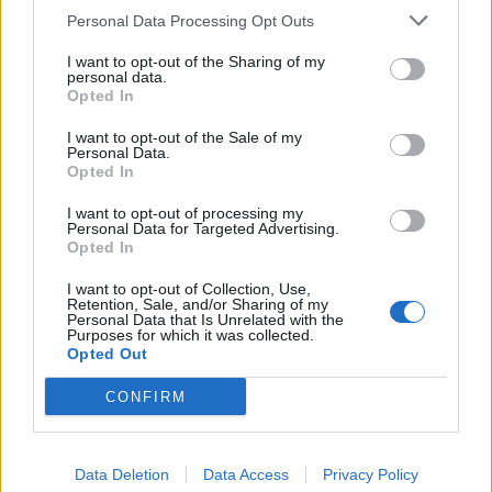
leginkább...
Personal Data Processing Opt Outs
I want to opt-out of the Sharing of my
personal data.
KEDVES OLVASÓNK!
Opted In
A keresett cikk a portfolio.hu hírarchívumához
I want to opt-out of the Sale of my
tartozik, melynek olvasása előfizetéses
Personal Data.
Opted In
regisztrációhoz kötött.
I want to opt-out of processing my
Az előfizetés a következőket tartalmazza:
Personal Data for Targeted Advertising.
Portfolio.hu teljes cikkarchívum
Opted In
Kötéslisták: BÉT elmúlt 2 év napon belüli
I want to opt-out of Collection, Use,
kötéslistái
Retention, Sale, and/or Sharing of my
Personal Data that Is Unrelated with the
Purposes for which it was collected.
Opted Out
Előfizetés
CONFIRM
MÁR ELŐFIZETŐNK VAGY?
BEJELENTKEZÉS
Data Deletion
Data Access
Privacy Policy