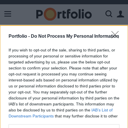
A Paksi Atomerőmű összteljesítménye 226 MW. A Duna vízállá
ELŐFIZETŐI TARTALOM
Portfolio -
Do Not Process My Personal Information
Átfogó piaci körkép (Buda-Cash)
If you wish to opt-out of the sale, sharing to third parties, or
processing of your personal or sensitive information for
targeted advertising by us, please use the below opt-out
Portfolio
section to confirm your selection. Please note that after your
2005. december 06. 08:35
opt-out request is processed you may continue seeing
interest-based ads based on personal information utilized by
KÜLFÖLDI PIACI ÖSSZEFOGLALÓ BIZONYTALAN
us or personal information disclosed to third parties prior to
HANGULAT AZ USA-BAN - a tegnapi kereskedés is
your opt-out. You may separately opt-out of the further
bizonytalan hangulatban telt, miután az olaj ára - igaz,
disclosure of your personal information by third parties on the
csak átmenetileg - ismét 60 dollár fölé emelkedett és a
IAB’s list of downstream participants. This information may
also be disclosed by us to third parties on the
IAB’s List of
kamatemelésekkel kapcsolatos aggodalmak a múlt héten
Downstream Participants
that may further disclose it to other
megjelent kedvező PCE deflátor adat ellenére sem múltak
third parties.
el teljesen - az olajjegyzések átmeneti erősödése