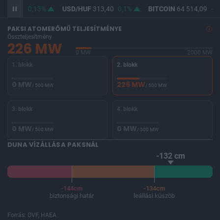
362,20
0,13%
USD/HUF
313,40
0,1%
BITCOIN
64 514,09
-0,
PAKSI ATOMERŐMŰ TELJESÍTMÉNYE
Összteljesítmény
226 MW
0 MW
2000 MW
1. blokk
2. blokk
0 MW
226 MW
/ 500 MW
/ 500 MW
3. blokk
4. blokk
0 MW
0 MW
/ 500 MW
/ 500 MW
DUNA VÍZÁLLÁSA PAKSNÁL
-132 cm
-144cm
-134cm
biztonsági határ
leállási küszöb
Forrás: OVF, HAEA