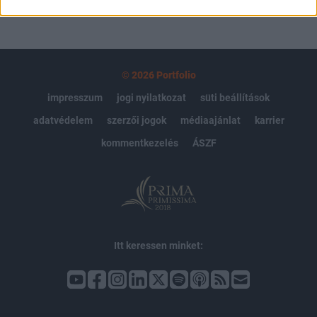
© 2026 Portfolio
impresszum
jogi nyilatkozat
süti beállítások
adatvédelem
szerzői jogok
médiaajánlat
karrier
kommentkezelés
ÁSZF
Itt keressen minket: