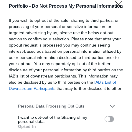
várható. Folytatódhat a kiszámíthatatlan
Portfolio -
Do Not Process My Personal Information
kereskedés, nagy mozgásokra ma sem
számítunk.
If you wish to opt-out of the sale, sharing to third parties, or
processing of your personal or sensitive information for
BUX: Jelentős változás nem történt tegnap, a szerdai fehér
targeted advertising by us, please use the below opt-out
gyertya nem nyert megerősítést, az index továbbra is a
section to confirm your selection. Please note that after your
21000 pontos támasz körül egyensúlyoz. Az irány továbbra
opt-out request is processed you may continue seeing
interest-based ads based on personal information utilized by
sem dőlt el, gyakorlatilag kereskedhetetlen a piac, tiszta
us or personal information disclosed to third parties prior to
belépési pontokat csupán elvétve találni. Nehéz
your opt-out. You may separately opt-out of the further
meghatározni melyik irány lesz a mérvadó, egyelőre
disclosure of your personal information by third parties on the
azonban tovább folytatódhat az oldalazás....
IAB’s list of downstream participants. This information may
also be disclosed by us to third parties on the
IAB’s List of
Downstream Participants
that may further disclose it to other
KEDVES OLVASÓNK!
third parties.
A keresett cikk a portfolio.hu hírarchívumához
Personal Data Processing Opt Outs
tartozik, melynek olvasása előfizetéses
regisztrációhoz kötött.
I want to opt-out of the Sharing of my
personal data.
Opted In
Az előfizetés a következőket tartalmazza: