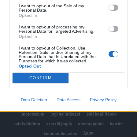
Portfolio.hu teljes cikkarchívum
I want to opt-out of the Sale of my
Personal Data.
Kötéslisták: BÉT elmúlt 2 év napon belüli
Opted In
kötéslistái
I want to opt-out of processing my
Personal Data for Targeted Advertising.
Előfizetés
Opted In
I want to opt-out of Collection, Use,
Retention, Sale, and/or Sharing of my
MÁR ELŐFIZETŐNK VAGY?
BEJELENTKEZÉS
Personal Data that Is Unrelated with the
Purposes for which it was collected.
Opted Out
CONFIRM
Data Deletion
Data Access
Privacy Policy
© 2026 Portfolio
impresszum
jogi nyilatkozat
süti beállítások
adatvédelem
szerzői jogok
médiaajánlat
karrier
kommentkezelés
ÁSZF