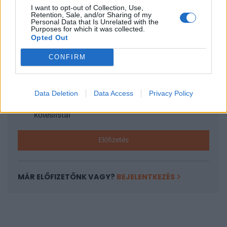
I want to opt-out of Collection, Use,
KEDVES OLVASÓNK!
Retention, Sale, and/or Sharing of my
Personal Data that Is Unrelated with the
Purposes for which it was collected.
A keresett cikk a portfolio.hu hírarchívumához
Opted Out
tartozik, melynek olvasása előfizetéses
regisztrációhoz kötött.
CONFIRM
Az előfizetés a következőket tartalmazza:
Portfolio.hu teljes cikkarchívum
Data Deletion
Data Access
Privacy Policy
Kötéslisták: BÉT elmúlt 2 év napon belüli
kötéslistái
Előfizetés
MÁR ELŐFIZETŐNK VAGY?
BEJELENTKEZÉS