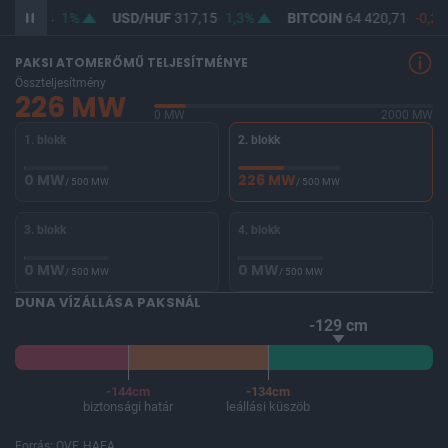
F
365,34
1%
USD/HUF
317,15
1,3%
BITCOIN
64 420,71
-0,28
PAKSI ATOMERŐMŰ TELJESÍTMÉNYE
Összteljesítmény
226 MW
0 MW
2000 MW
1. blokk
2. blokk
0 MW
226 MW
/ 500 MW
/ 500 MW
3. blokk
4. blokk
0 MW
0 MW
/ 500 MW
/ 500 MW
DUNA VÍZÁLLÁSA PAKSNÁL
-129 cm
-144cm
-134cm
biztonsági határ
leállási küszöb
Forrás: OVF, HAEA