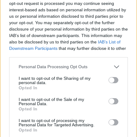
opt-out request is processed you may continue seeing
időszerűvé, a professzionális befektető
interest-based ads based on personal information utilized by
portfóliójába december végén egy újabb, jelentős
us or personal information disclosed to third parties prior to
növekedési potenciállal kecsegtető magyar
your opt-out. You may separately opt-out of the further
társaság, a világ 60 országában jelen lévő Diatron
disclosure of your personal information by third parties on the
IAB’s list of downstream participants. This information may
került. Milyen szemléletmód jellemzi a
also be disclosed by us to third parties on the
IAB’s List of
professzionális befektetők döntéseit? Lesz-e
Downstream Participants
that may further disclose it to other
újabb tőzsdei bevezetés a Budapesti
third parties.
Értéktőzsdén? A befektetések kapcsán Nagy
Personal Data Processing Opt Outs
István alelnökkel beszélgetett a Portfolio.hu.
I want to opt-out of the Sharing of my
Egy 100 millió dolláros új alap. Portfolio.hu: Hogyan
personal data.
Opted In
mutatható be a Riverside? Nagy István: A vállalat 1988-as
alapítása óta közel 120 felvásárlást bonyolított le; csak
I want to opt-out of the Sale of my
tavaly 15 befektetés történt. A cél megfelelő
Personal Data.
Opted In
méretnagysággal rendelkező, nyereséges, jól vezetett, saját
szakterületén a piacvezető szereplők közé sorolható kis- és
I want to opt-out of processing my
Personal Data for Targeted Advertising.
középes méretű cégek többségi...
Opted In