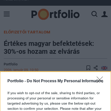
A Paksi Atomerőmű összteljesítménye 226 MW. A Duna vízállá
ELŐFIZETŐI TARTALOM
Értékes magyar befektetések:
30%-os hozam az elvárás
Portfolio
2006. január 09. 10:50
Portfolio -
Do Not Process My Personal Information
A régióban az 1990-es évek közepe óta aktív
kockázati tőkebefektető, The Riverside Company
If you wish to opt-out of the sale, sharing to third parties, or
alapítója, partnere, vezetői révén számos szálon
processing of your personal or sensitive information for
kötődik hazánkhoz. Miközben a nagymúltú
targeted advertising by us, please use the below opt-out
Salgglas esetében lassan a kiszállás válik
section to confirm your selection. Please note that after your