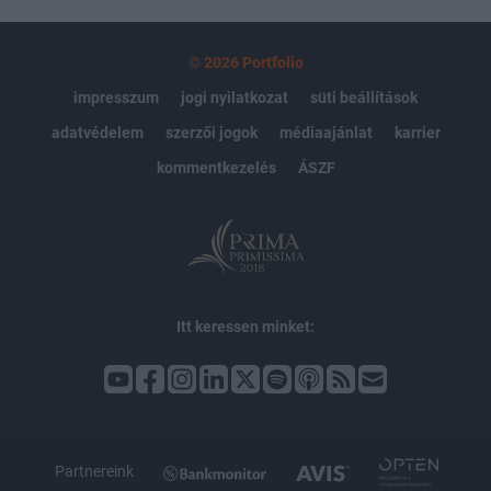
© 2026 Portfolio
impresszum
jogi nyilatkozat
süti beállítások
adatvédelem
szerzői jogok
médiaajánlat
karrier
kommentkezelés
ÁSZF
Itt keressen minket:
Partnereink