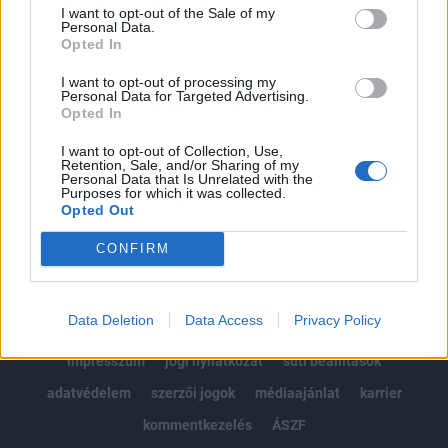
Portfolio.hu teljes cikkarchívum
I want to opt-out of the Sale of my
Kötéslisták: BÉT elmúlt 2 év napon belüli
Personal Data.
Opted In
kötéslistái
I want to opt-out of processing my
Personal Data for Targeted Advertising.
Előfizetés
Opted In
I want to opt-out of Collection, Use,
Retention, Sale, and/or Sharing of my
MÁR ELŐFIZETŐNK VAGY?
BEJELENTKEZÉS
Personal Data that Is Unrelated with the
Purposes for which it was collected.
Opted Out
CONFIRM
Data Deletion
Data Access
Privacy Policy
© 2026 Portfolio
impresszum
jogi nyilatkozat
süti beállítások
adatvédelem
szerzői jogok
médiaajánlat
karrier
kommentkezelés
ÁSZF