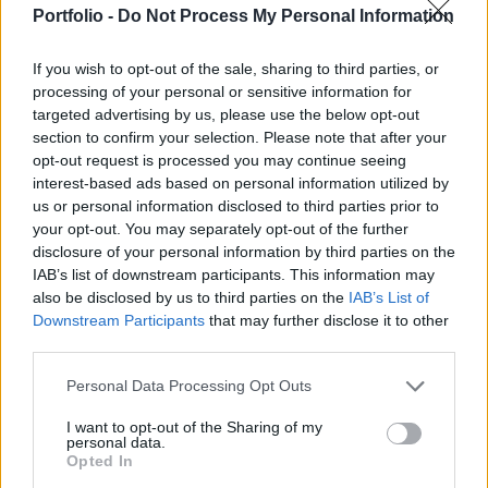
Portfolio -
Do Not Process My Personal Information
0.6, a cseh PX 50 0.1%-kal esett, az orosz RTS
0.5%-kal nőtt.
If you wish to opt-out of the sale, sharing to third parties, or
processing of your personal or sensitive information for
EGISReal-time árfolyamInformációs panelAdatletöltés A
targeted advertising by us, please use the below opt-out
nap sztárja az Egis, a csütörtöki gyorsjelentés előtt élénk
section to confirm your selection. Please note that after your
vételi aktivitás kíséri a gyógyszergyártó piacát, a befektetők
opt-out request is processed you may continue seeing
minden bizonnyal a konszenzus túlszárnyalására
interest-based ads based on personal information utilized by
számítanak. Az árfolyam 4%-kal 26,300 Ft-ig ugrott felfelé,
us or personal information disclosed to third parties prior to
your opt-out. You may separately opt-out of the further
az új történelmi csúcs immár 26,635 Ft. Nyitás után
disclosure of your personal information by third parties on the
gyorsan mínuszba csúszott...
IAB’s list of downstream participants. This information may
also be disclosed by us to third parties on the
IAB’s List of
Downstream Participants
that may further disclose it to other
KEDVES OLVASÓNK!
third parties.
A keresett cikk a portfolio.hu hírarchívumához
Personal Data Processing Opt Outs
tartozik, melynek olvasása előfizetéses
regisztrációhoz kötött.
I want to opt-out of the Sharing of my
personal data.
Az előfizetés a következőket tartalmazza:
Opted In