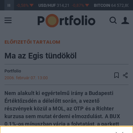
363,28
-0,58%
USD/HUF
314,21
-0,87%
BITCOIN
64 572,80
ELŐFIZETŐI TARTALOM
Ma az Egis tündököl
Portfolio
2006. február 07. 13:00
Nem alakult ki egyértelmű irány a Budapesti
Értéktőzsdén a délelőtt során, a vezető
részvények közül a MOL, az OTP és a Richter
kurzusa sem mutat érdemi elmozdulást. A BUX
0.1%-os mínuszban várja a folytatást, a parkett
forgalma 7 mrd Ft. A régióban a lengyel WIG 20