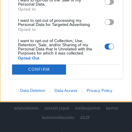
Personal Data.
kötéslistái
Opted In
I want to opt-out of processing my
Előfizetés
Personal Data for Targeted Advertising.
Opted In
I want to opt-out of Collection, Use,
MÁR ELŐFIZETŐNK VAGY?
BEJELENTKEZÉS
Retention, Sale, and/or Sharing of my
Personal Data that Is Unrelated with the
Purposes for which it was collected.
Opted Out
CONFIRM
© 2026 Portfolio
Data Deletion
Data Access
Privacy Policy
impresszum
jogi nyilatkozat
süti beállítások
adatvédelem
szerzői jogok
médiaajánlat
karrier
kommentkezelés
ÁSZF