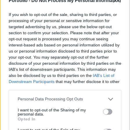
Portfolio -
Do Not Process My Personal Information
mobiltarifák csökkenésével is számol
If you wish to opt-out of the sale, sharing to third parties, or
. Január végére a 100 főre jutó előfizetések száma 92,7-re
processing of your personal or sensitive information for
nőtt, az egy hónappal korábbi - a tavalyi év végi - 92,4-ről,
targeted advertising by us, please use the below opt-out
illetve a 2005. január végi 86,7-ről. A hónap végén az
section to confirm your selection. Please note that after your
opt-out request is processed you may continue seeing
ügyfélszám 6,81 százalékkal haladta meg a 12 hónappal
interest-based ads based on personal information utilized by
korábbi szintet. 2006 január végére az előfizetői szám
us or personal information disclosed to third parties prior to
alapján a Vodafone piaci részesedése 21,88 százalékra
your opt-out. You may separately opt-out of the further
emelkedett a december...
disclosure of your personal information by third parties on the
IAB’s list of downstream participants. This information may
also be disclosed by us to third parties on the
IAB’s List of
KEDVES OLVASÓNK!
Downstream Participants
that may further disclose it to other
third parties.
A keresett cikk a portfolio.hu hírarchívumához
tartozik, melynek olvasása előfizetéses
Personal Data Processing Opt Outs
regisztrációhoz kötött.
I want to opt-out of the Sharing of my
personal data.
Az előfizetés a következőket tartalmazza:
Opted In
Portfolio.hu teljes cikkarchívum
Kötéslisták: BÉT elmúlt 2 év napon belüli
I want to opt-out of the Sale of my