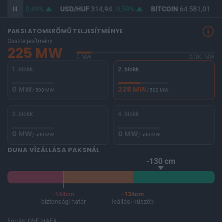
363,50
0,49%
USD/HUF
314,94
0,59%
BITCOIN
64 581,01
-0,
PAKSI ATOMERŐMŰ TELJESÍTMÉNYE
Összteljesítmény
225 MW
0 MW
2000 MW
1. blokk
2. blokk
0 MW
225 MW
/ 500 MW
/ 500 MW
3. blokk
4. blokk
0 MW
0 MW
/ 500 MW
/ 500 MW
DUNA VÍZÁLLÁSA PAKSNÁL
-130 cm
-144cm
-134cm
biztonsági határ
leállási küszöb
Forrás: OVF, HAEA