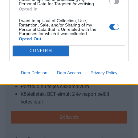
Personal Data for Targeted Advertising.
vizsgáljuk meg, hogy az elmúlt évek jelentősebb régiós
Opted In
gyógyszeripari tranzakciói milyen hatással voltak a Richter
P/E alapú árazási szintjére....
I want to opt-out of Collection, Use,
Retention, Sale, and/or Sharing of my
Personal Data that Is Unrelated with the
Purposes for which it was collected.
Opted Out
KEDVES OLVASÓNK!
CONFIRM
A keresett cikk a portfolio.hu hírarchívumához
tartozik, melynek olvasása előfizetéses
regisztrációhoz kötött.
Data Deletion
Data Access
Privacy Policy
Az előfizetés a következőket tartalmazza:
Portfolio.hu teljes cikkarchívum
Kötéslisták: BÉT elmúlt 2 év napon belüli
kötéslistái
Előfizetés