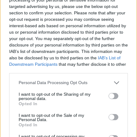
nem mutattak hasonló jelentős árfolyam
targeted advertising by us, please use the below opt-out
elmozdulást. A horvát vállalat részvényeit az
section to confirm your selection. Please note that after your
opt-out request is processed you may continue seeing
izlandi Actavis szemelte ki, s az ajánlat P/E alapú
interest-based ads based on personal information utilized by
árazási mutató alapján a régiós
us or personal information disclosed to third parties prior to
gyógyszerszektornál magasabbra értékelte a
your opt-out. You may separately opt-out of the further
Pliva-t. Óvatosságra inthet azonban: - az a tény,
disclosure of your personal information by third parties on the
IAB’s list of downstream participants. This information may
hogy az elmúlt évek régiós gyógyszeripari
also be disclosed by us to third parties on the
IAB’s List of
tranzakciói csupán néhány napos ideiglenes
Downstream Participants
that may further disclose it to other
hatással bírtak a P/E alapú árazási szintekre,
third parties.
ugyanakkor közép- illetve hosszú távon nem
Personal Data Processing Opt Outs
voltak képesek 5-10%-os mértékben sem
befolyásolni azt; - a Pliva P/E alapú árazása a
I want to opt-out of the Sharing of my
personal data.
horvát cég válságos időszaka miatt nem mérvadó.
Opted In
Tranzakció árazás és Richter. A tranzakciók tőzsdei
I want to opt-out of the Sale of my
Personal Data.
árazásra gyakorolt hatását - a társaság méretéből, illetve a
Opted In
részvények likviditásából kifolyólag - a Richteren keresztül
tartjuk érdemes áttekinteni. Az alábbiakban tehát azt
I want to opt-out of processing my