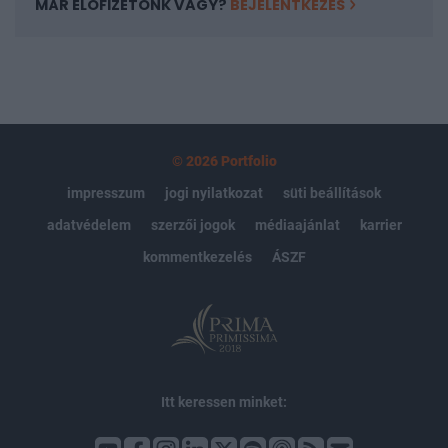
MÁR ELŐFIZETŐNK VAGY?
BEJELENTKEZÉS
© 2026 Portfolio
impresszum
jogi nyilatkozat
süti beállítások
adatvédelem
szerzői jogok
médiaajánlat
karrier
kommentkezelés
ÁSZF
Itt keressen minket: