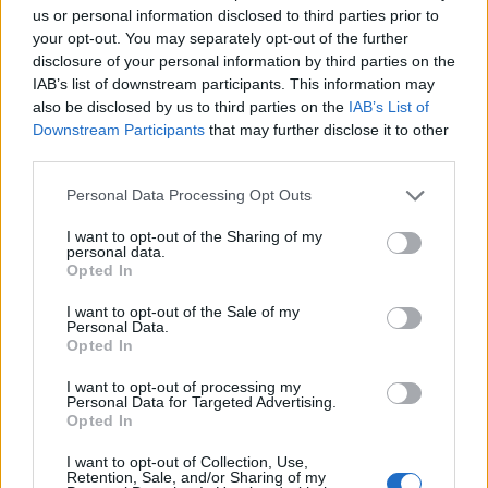
us or personal information disclosed to third parties prior to
evezett. Soros cége egy megállapodás értelmében
your opt-out. You may separately opt-out of the further
a Dune Entertainment-tel közösen megvásárolja a
disclosure of your personal information by third parties on the
Viacomtól a DreamWorks filmarchívumát,
IAB’s list of downstream participants. This information may
melyben olyan nagysikerű alkotások találhatók,
also be disclosed by us to third parties on the
IAB’s List of
mint például a Ryan közlegény megmentése, az
Downstream Participants
that may further disclose it to other
third parties.
Amerikai Szépség, vagy a Gladiátor.
Personal Data Processing Opt Outs
A Paramount Pictures-t is tulajdonló Viacom a
közelmúltban indította meg a DreamWorks 1.6 milliárd
I want to opt-out of the Sharing of my
personal data.
dolláros felvásárlását, az archívum 900 millió dolláros
Opted In
eladása ennek az ügyletnek a kockázatát hivatott
csökkenteni. A Viacom számításai szerint az áprilisban
I want to opt-out of the Sale of my
Personal Data.
záruló DreamWorks tranzakció nettó vételára a mostani
Opted In
ügyletnek köszönhetően mindössze 600 millió dollár lesz....
I want to opt-out of processing my
Personal Data for Targeted Advertising.
Opted In
KEDVES OLVASÓNK!
I want to opt-out of Collection, Use,
A keresett cikk a portfolio.hu hírarchívumához
Retention, Sale, and/or Sharing of my