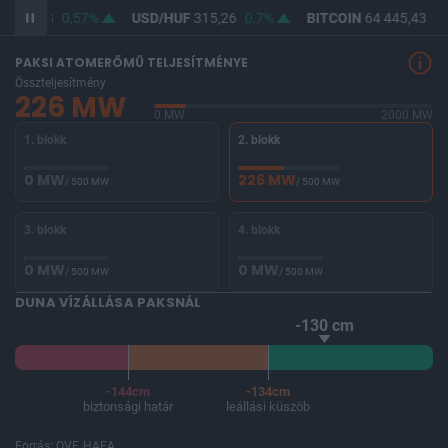
F
363,78
0,57%
USD/HUF
315,26
0,7%
BITCOIN
64 445,43
-0
PAKSI ATOMERŐMŰ TELJESÍTMÉNYE
Összteljesítmény
226 MW
0 MW
2000 MW
1. blokk
2. blokk
0 MW
226 MW
/ 500 MW
/ 500 MW
3. blokk
4. blokk
0 MW
0 MW
/ 500 MW
/ 500 MW
DUNA VÍZÁLLÁSA PAKSNÁL
-130 cm
-144cm
-134cm
biztonsági határ
leállási küszöb
Forrás: OVF, HAEA