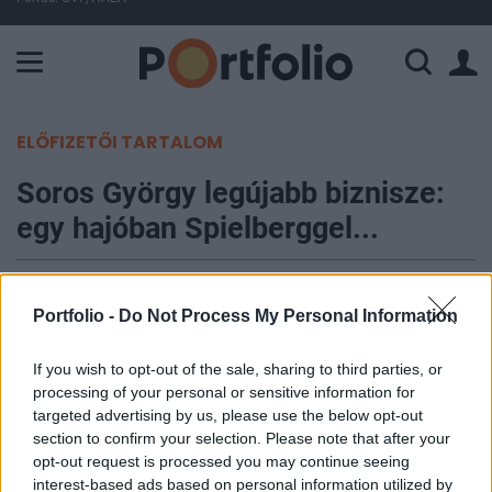
A Paksi Atomerőmű összteljesítménye 226 MW. A Duna vízállá
ELŐFIZETŐI TARTALOM
Soros György legújabb biznisze:
egy hajóban Spielberggel...
Portfolio
2006. március 20. 10:17
Portfolio -
Do Not Process My Personal Information
Az amerikai részvénypiac péntek délutánján
If you wish to opt-out of the sale, sharing to third parties, or
processing of your personal or sensitive information for
érkezett a hír, miszerint a magyar származású,
targeted advertising by us, please use the below opt-out
hatalmas vagyonáról és liberális politikai
section to confirm your selection. Please note that after your
beállítottságáról is ismert spekuláns, Soros
opt-out request is processed you may continue seeing
György eddig számára kevésbé ismert vizekre
interest-based ads based on personal information utilized by