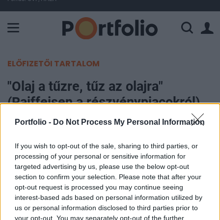
A Paksi Atomerőmű összteljesítménye 225 MW. A Duna vízállá
ELŐFIZETŐI TARTALOM
"Olaj a tűzre, tűz az olajra"
(Raiffeisen a részvénypiacokról)
Portfolio -
Do Not Process My Personal Information
Portfolio
2006. május 02. 09:44
If you wish to opt-out of the sale, sharing to third parties, or
processing of your personal or sensitive information for
Csak az OTP részvényeket javasolják rövid és
targeted advertising by us, please use the below opt-out
hosszú távon egyaránt vételre a Raiffeisen
section to confirm your selection. Please note that after your
opt-out request is processed you may continue seeing
részvényelemzői. A kisebb papíroknál rövid távon
interest-based ads based on personal information utilized by
a Danubius, hosszú távon az Émász kecsegtet
us or personal information disclosed to third parties prior to
érdemi árfolyam emelkedési potenciállal. Több
your opt-out. You may separately opt-out of the further