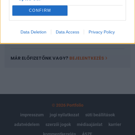
Portfolio.hu teljes cikkarchívum
CONFIRM
Kötéslisták: BÉT elmúlt 2 év napon belüli
kötéslistái
Data Deletion
Data Access
Privacy Policy
Előfizetés
MÁR ELŐFIZETŐNK VAGY?
BEJELENTKEZÉS
© 2026 Portfolio
impresszum
jogi nyilatkozat
süti beállítások
adatvédelem
szerzői jogok
médiaajánlat
karrier
kommentkezelés
ÁSZF