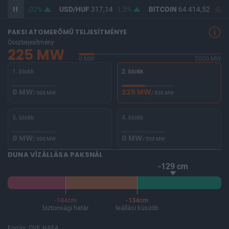
65,42
1,02%
USD/HUF
317,14
1,3%
BITCOIN
64 414,52
-0,2
PAKSI ATOMERŐMŰ TELJESÍTMÉNYE
Összteljesítmény
225 MW
0 MW
2000 MW
1. blokk
2. blokk
0 MW
225 MW
/ 500 MW
/ 500 MW
3. blokk
4. blokk
0 MW
0 MW
/ 500 MW
/ 500 MW
DUNA VÍZÁLLÁSA PAKSNÁL
-129 cm
-144cm
-134cm
biztonsági határ
leállási küszöb
Forrás: OVF, HAEA