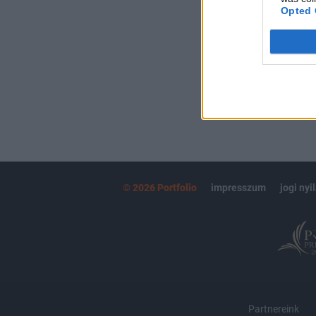
kötéslistái
Opted 
MÁR ELŐFIZETŐ
© 2026 Portfolio
impresszum
jogi nyi
Partnereink