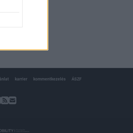
ánlat
karrier
kommentkezelés
ÁSZF