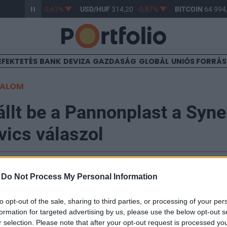
HUF
363,17
-0,61%
USD/HUF
314,20
-0,87%
BITCOIN
64 994,
EFEKTETÉS
BANK
DEVIZA
GAZDASÁG
GLOBÁL
UNIÓS FORRÁ
TALOM
állt be a Pannonplast a Syn
vics válaszol
-
Do Not Process My Personal Information
nonplastot, és értékeli az igazgatóság munkáját, az tud
to opt-out of the sale, sharing to third parties, or processing of your per
formation for targeted advertising by us, please use the below opt-out s
ig a részvényesi érték növelésére törekedve alakítja k
r selection. Please note that after your opt-out request is processed y