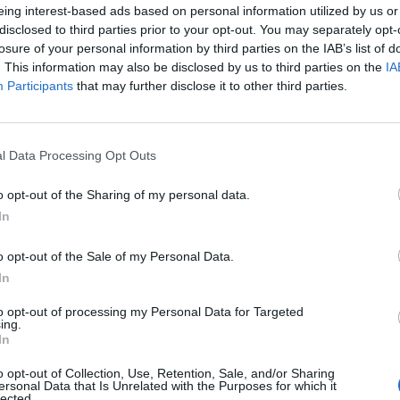
ynergonban történő tulajdonosi szerepvállalás logikus-
eing interest-based ads based on personal information utilized by us or
désére Bokorovics Balázs, a Pannonplast elnöke. A sza
disclosed to third parties prior to your opt-out. You may separately opt-
yártás megtartása és a területen várható külföldi te
losure of your personal information by third parties on the IAB’s list of
. This information may also be disclosed by us to third parties on the
IA
g nyit az olajártól független befektetések felé, hogy div
Participants
that may further disclose it to other third parties.
befektetések sorába logikus láncszemként illeszkedik b
 magyar informatikai cégben történt részesedés vásárlást Boko
val, stabil pénzügyi helyzetével, indokolta, jövőbeli kilátásaiva
l Data Processing Opt Outs
ny könyv szerinti értéke körül forog. A szakember a papír lejtme
o opt-out of the Sharing of my personal data.
emellett úgy véli, hogy a Pannonplast a Synergonban...
In
ASÓNK!
o opt-out of the Sale of my Personal Data.
In
a portfolio.hu hírarchívumához tartozik, melynek olvasása előf
ötött.
to opt-out of processing my Personal Data for Targeted
ing.
In
övetkezőket tartalmazza:
 teljes cikkarchívum
o opt-out of Collection, Use, Retention, Sale, and/or Sharing
 BÉT elmúlt 2 év napon belüli
ersonal Data that Is Unrelated with the Purposes for which it
lected.