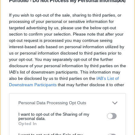
Portfolio -
Do Not Process My Personal Information
pedig 0.41%-ot gyengült.
If you wish to opt-out of the sale, sharing to third parties, or
A Deutsche Bank a mai napon tartársól vételre minősítette
processing of your personal or sensitive information for
fel a DaimlerChrysler-t és a korábbi 45 euros célárát 59
targeted advertising by us, please use the below opt-out
eiuróra emelte, melynek következtében 1.9%-os emelkedést
section to confirm your selection. Please note that after your
opt-out request is processed you may continue seeing
mutatnak az autógyártó papírjai. Az Adecco 59%-kal
interest-based ads based on personal information utilized by
növelte első negyedéves nettó nyereségét, miközben
us or personal information disclosed to third parties prior to
árbevétele 17%-os emelkedést mutatott, a jelentés hatására
your opt-out. You may separately opt-out of the further
közel 5%-ot drágultak a vállalat...
disclosure of your personal information by third parties on the
IAB’s list of downstream participants. This information may
also be disclosed by us to third parties on the
IAB’s List of
KEDVES OLVASÓNK!
Downstream Participants
that may further disclose it to other
third parties.
A keresett cikk a portfolio.hu hírarchívumához
tartozik, melynek olvasása előfizetéses
Personal Data Processing Opt Outs
regisztrációhoz kötött.
I want to opt-out of the Sharing of my
personal data.
Az előfizetés a következőket tartalmazza:
Opted In
Portfolio.hu teljes cikkarchívum
Kötéslisták: BÉT elmúlt 2 év napon belüli
I want to opt-out of the Sale of my