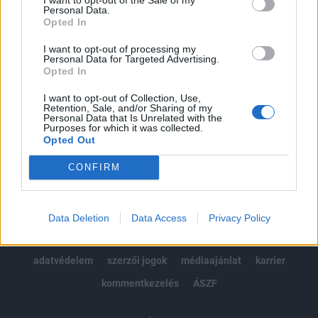
Personal Data.
kötéslistái
Opted In
I want to opt-out of processing my
Előfizetés
Personal Data for Targeted Advertising.
Opted In
I want to opt-out of Collection, Use,
MÁR ELŐFIZETŐNK VAGY?
BEJELENTKEZÉS
Retention, Sale, and/or Sharing of my
Personal Data that Is Unrelated with the
Purposes for which it was collected.
Opted Out
CONFIRM
© 2026 Portfolio
Data Deletion
Data Access
Privacy Policy
impresszum
jogi nyilatkozat
süti beállítások
adatvédelem
szerzői jogok
médiaajánlat
karrier
kommentkezelés
ÁSZF