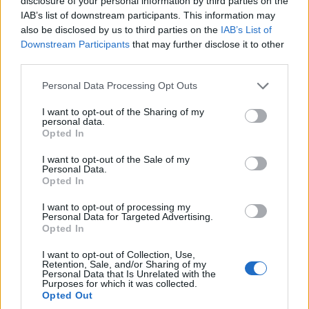
disclosure of your personal information by third parties on the
PX 50 0.83%-ot, az RTS pedig 2.66%-ot zuhant a
IAB’s list of downstream participants. This information may
délután folyamán.
also be disclosed by us to third parties on the
IAB’s List of
Downstream Participants
that may further disclose it to other
MOLReal-time árfolyamInformációs panelAdatletöltésA
third parties.
nap vesztese címet a MOL nyerte el, mely jelentősnek
Personal Data Processing Opt Outs
mondható, közel 660 ezer darabos forgalom mellett 5.93%-
ot zuhant. A délelőtt még nyugodtságot tükröző
I want to opt-out of the Sharing of my
bankpapírokat sem kímélték, az OTP 3.75%-ot, az FHB
personal data.
Opted In
pedig 0.37%-ot veszített értékéből. A gyógyszergyártók
közül a Richter piacán szintén erőteljes eladói...
I want to opt-out of the Sale of my
Personal Data.
Opted In
KEDVES OLVASÓNK!
I want to opt-out of processing my
Personal Data for Targeted Advertising.
A keresett cikk a portfolio.hu hírarchívumához
Opted In
tartozik, melynek olvasása előfizetéses
I want to opt-out of Collection, Use,
regisztrációhoz kötött.
Retention, Sale, and/or Sharing of my
Personal Data that Is Unrelated with the
Az előfizetés a következőket tartalmazza:
Purposes for which it was collected.
Opted Out
Portfolio.hu teljes cikkarchívum