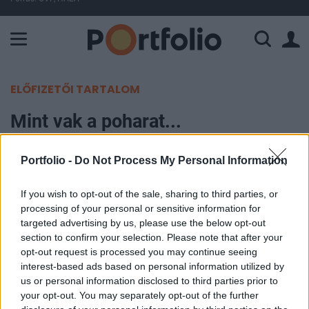
A Paksi Atomerőmű összteljesítménye 224 MW. A Duna vízállá
ELŐFIZETŐI TARTALOM
Mint vak a poharat...
Portfolio
Portfolio -
Do Not Process My Personal Information
2006. május 17. 16:50
If you wish to opt-out of the sale, sharing to third parties, or
A délutáni amerikai inflációs adatok hatására
processing of your personal or sensitive information for
targeted advertising by us, please use the below opt-out
jelentős mennyiségü papírral jelentek meg az
section to confirm your selection. Please note that after your
eladók a pesti börzén, melynek hatására a Bux
opt-out request is processed you may continue seeing
közel 4%-ot veszítve értékéből 22,888 ponton zárt.
interest-based ads based on personal information utilized by
A régiós piacokon szintén pesszimizmus alakult
us or personal information disclosed to third parties prior to
your opt-out. You may separately opt-out of the further
ki, melynek következtében a WIG 20 2.66%-ot, a