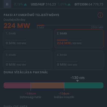
F
364,56
0,78%
USD/HUF
316,23
1,01%
BITCOIN
64 779,75
0
PAKSI ATOMERŐMŰ TELJESÍTMÉNYE
Összteljesítmény
224 MW
0 MW
2000 MW
1. blokk
2. blokk
0 MW
224 MW
/ 500 MW
/ 500 MW
3. blokk
4. blokk
0 MW
0 MW
/ 500 MW
/ 500 MW
DUNA VÍZÁLLÁSA PAKSNÁL
-130 cm
-144cm
-134cm
biztonsági határ
leállási küszöb
Forrás: OVF, HAEA