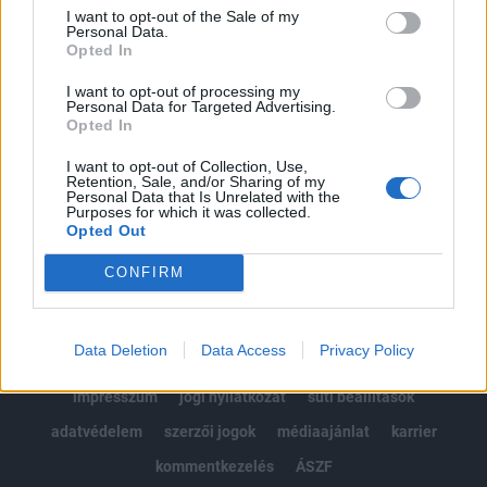
Portfolio.hu teljes cikkarchívum
I want to opt-out of the Sale of my
Kötéslisták: BÉT elmúlt 2 év napon belüli
Personal Data.
Opted In
kötéslistái
I want to opt-out of processing my
Personal Data for Targeted Advertising.
Előfizetés
Opted In
I want to opt-out of Collection, Use,
Retention, Sale, and/or Sharing of my
MÁR ELŐFIZETŐNK VAGY?
BEJELENTKEZÉS
Personal Data that Is Unrelated with the
Purposes for which it was collected.
Opted Out
CONFIRM
Data Deletion
Data Access
Privacy Policy
© 2026 Portfolio
impresszum
jogi nyilatkozat
süti beállítások
adatvédelem
szerzői jogok
médiaajánlat
karrier
kommentkezelés
ÁSZF