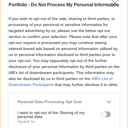
0.53%-os, a CAC 40 pedig 0.14%-os emelekdést
Portfolio -
Do Not Process My Personal Information
mutat.
If you wish to opt-out of the sale, sharing to third parties, or
Az autószektor szereplői voltak a nyitás legnagyobb
processing of your personal or sensitive information for
vesztesei, azonban a vételi oldal erősebbnek bizonyult így
targeted advertising by us, please use the below opt-out
a Volkswagen már stagnálást mutat, míg a Continental
section to confirm your selection. Please note that after your
1.7%-os, a Michelin pedig 0.12%-os mínuszban
opt-out request is processed you may continue seeing
tartózkodik.A Corus Group a mai napon 73%-kal csökkenő
interest-based ads based on personal information utilized by
negyedéves nettó profitról számolt be, melynek hatására a
us or personal information disclosed to third parties prior to
your opt-out. You may separately opt-out of the further
társaság részvényei 5%-os mínuszban nyitottak ki,
disclosure of your personal information by third parties on the
azonban...
IAB’s list of downstream participants. This information may
also be disclosed by us to third parties on the
IAB’s List of
Downstream Participants
that may further disclose it to other
KEDVES OLVASÓNK!
third parties.
A keresett cikk a portfolio.hu hírarchívumához
Personal Data Processing Opt Outs
tartozik, melynek olvasása előfizetéses
regisztrációhoz kötött.
I want to opt-out of the Sharing of my
personal data.
Opted In
Az előfizetés a következőket tartalmazza: