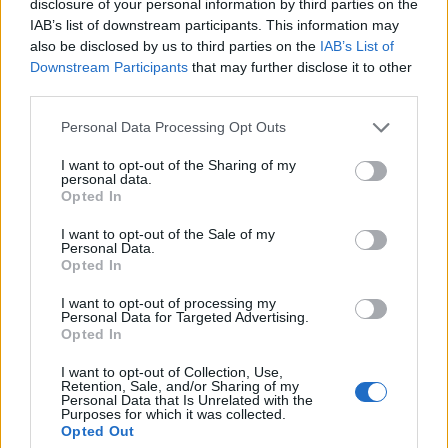
disclosure of your personal information by third parties on the
miszerint csúszhat a videojáték konzolok európai
IAB’s list of downstream participants. This information may
bevezetése.
also be disclosed by us to third parties on the
IAB’s List of
Downstream Participants
that may further disclose it to other
A Nikkei 225 1.67%-ot esett, egy hetes mélyponton, 16,012
third parties.
ponton zárva, míg a TOPIX index 1.8%-os hanyatlást
Personal Data Processing Opt Outs
követően 1,613 ponton zárt. Az elektronikus eszközöket
gyártó Kyocera és a robotokat készítő Fanuc részvények
I want to opt-out of the Sharing of my
personal data.
egyaránt lefelé vették az irányt arbitrázsügynököknek
Opted In
köszönhetően. A Sony papírjai 2.2%-ot esett, miután
bejelentette, hogy az európai és egyéb...
I want to opt-out of the Sale of my
Personal Data.
Opted In
KEDVES OLVASÓNK!
I want to opt-out of processing my
Personal Data for Targeted Advertising.
A keresett cikk a portfolio.hu hírarchívumához
Opted In
tartozik, melynek olvasása előfizetéses
I want to opt-out of Collection, Use,
regisztrációhoz kötött.
Retention, Sale, and/or Sharing of my
Personal Data that Is Unrelated with the
Purposes for which it was collected.
Az előfizetés a következőket tartalmazza:
Opted Out
Portfolio.hu teljes cikkarchívum