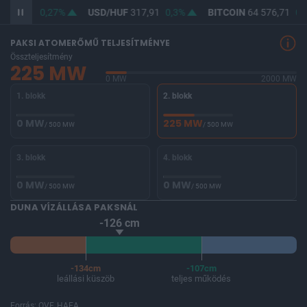
F
366,38
0,27%
USD/HUF
317,91
0,3%
BITCOIN
64 576,71
0,
PAKSI ATOMERŐMŰ TELJESÍTMÉNYE
Összteljesítmény
225 MW
0 MW
2000 MW
1. blokk
2. blokk
0 MW
225 MW
/ 500 MW
/ 500 MW
3. blokk
4. blokk
0 MW
0 MW
/ 500 MW
/ 500 MW
DUNA VÍZÁLLÁSA PAKSNÁL
-126 cm
-134cm
-107cm
leállási küszöb
teljes működés
Forrás: OVF, HAEA