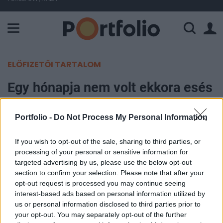
A Paksi Atomerőmű összteljesítménye 225 MW. A Duna vízállá
ELŐFIZETŐI TARTALOM
Egy hónapja nem volt ekkora esés
Japánban
Portfolio -
Do Not Process My Personal Information
Portfolio
2006. szeptember 07. 09:17
If you wish to opt-out of the sale, sharing to third parties, or
processing of your personal or sensitive information for
targeted advertising by us, please use the below opt-out
Egy hónapja nem látott mértékű szakadást
section to confirm your selection. Please note that after your
produkált a japán Nikkei 225, miután az amerikai
opt-out request is processed you may continue seeing
részvényindexek közül az inflációs adatoknak
interest-based ads based on personal information utilized by
us or personal information disclosed to third parties prior to
köszönhetően mínuszban zártak. A negatív
your opt-out. You may separately opt-out of the further
hangulatot tetézte a Sony-tól érkező bejelentés,