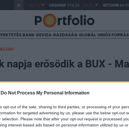
R/HUF
363,17
-0,61%
USD/HUF
314,20
-0,87%
BITCOIN
64 99
EFEKTETÉS
BANK
DEVIZA
GAZDASÁG
GLOBÁL
UNIÓS FORRÁ
TALOM
 napja erősödik a BUX - Ma
-
Do Not Process My Personal Information
09:55
to opt-out of the sale, sharing to third parties, or processing of your per
formation for targeted advertising by us, please use the below opt-out s
lkodó optimista hangulatnak köszönhetően a mai napon
r selection. Please note that after your opt-out request is processed y
a pesti börze, melynek mutatója 1%-os erősödéssel 22,2
eing interest-based ads based on personal information utilized by us or