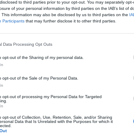
óban szintén a vevők határozzák meg az indexek mozgá
disclosed to third parties prior to your opt-out. You may separately opt-
%-os, a PX 1.8%-os, a WIG20 pedig 0.5%-os pluszban ta
losure of your personal information by third parties on the IAB’s list of
. This information may also be disclosed by us to third parties on the
IA
Participants
that may further disclose it to other third parties.
yamInformációs panelAdatletöltés A tegnapi napon ismét bődül
tást követően rögtön nekifutott a 7,000 forintos szintnek, azonb
en ezt nem sikerült elérnie, így jelenleg 0.5%-os erősödéssel 6
l Data Processing Opt Outs
bankpapírok. Szektortársa, az FHB eközben 2.4%-ot emelkedett...
o opt-out of the Sharing of my personal data.
In
ASÓNK!
o opt-out of the Sale of my Personal Data.
a portfolio.hu hírarchívumához tartozik, melynek olvasása előf
In
ötött.
to opt-out of processing my Personal Data for Targeted
övetkezőket tartalmazza:
ing.
In
 teljes cikkarchívum
 BÉT elmúlt 2 év napon belüli
o opt-out of Collection, Use, Retention, Sale, and/or Sharing
ersonal Data that Is Unrelated with the Purposes for which it
lected.
Out