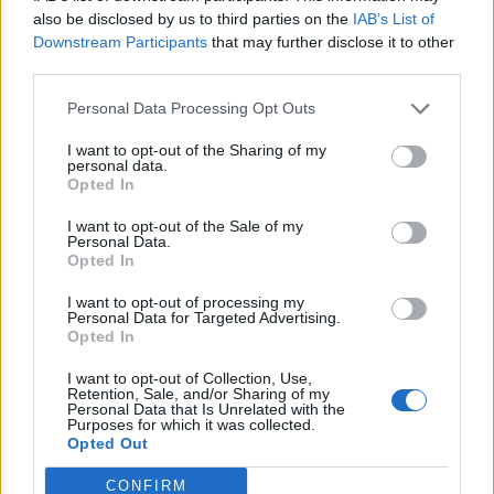
also be disclosed by us to third parties on the
IAB’s List of
Az OMV 1968-ban - elsőként a nyugat-európai országok
Downstream Participants
that may further disclose it to other
közül - kötött hosszú távú szerződést a Szovjetunióval, s
third parties.
azóta 150 mrd m3 gáz érkezett Ausztriába. Az OMV
azonban továbbra is csökkenteni szeretné az orosz gáz
Personal Data Processing Opt Outs
iránti függőségét, így elkötelezett a Nabucco gázvezeték
I want to opt-out of the Sharing of my
építése mellett, mely a Közel-Keletről Törökországon,
personal data.
Opted In
Bulgárián, Románián és Magyarországon...
I want to opt-out of the Sale of my
Personal Data.
KEDVES OLVASÓNK!
Opted In
A keresett cikk a portfolio.hu hírarchívumához
I want to opt-out of processing my
Personal Data for Targeted Advertising.
tartozik, melynek olvasása előfizetéses
Opted In
regisztrációhoz kötött.
I want to opt-out of Collection, Use,
Retention, Sale, and/or Sharing of my
Az előfizetés a következőket tartalmazza:
Personal Data that Is Unrelated with the
Portfolio.hu teljes cikkarchívum
Purposes for which it was collected.
Opted Out
Kötéslisták: BÉT elmúlt 2 év napon belüli
kötéslistái
CONFIRM