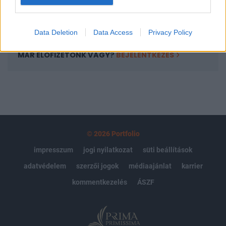
Előfizetés
Data Deletion
Data Access
Privacy Policy
MÁR ELŐFIZETŐNK VAGY?
BEJELENTKEZÉS
© 2026 Portfolio
impresszum
jogi nyilatkozat
süti beállítások
adatvédelem
szerzői jogok
médiaajánlat
karrier
kommentkezelés
ÁSZF