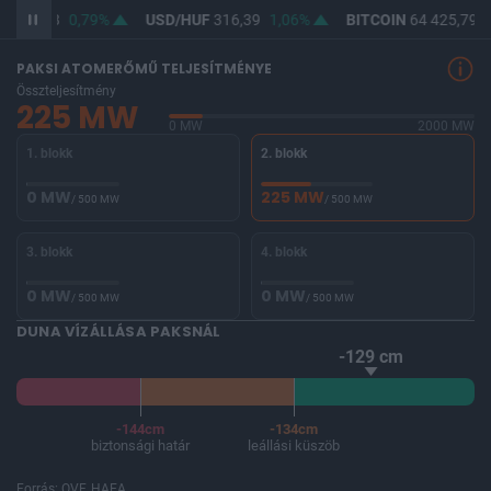
F
364,58
0,79%
USD/HUF
316,39
1,06%
BITCOIN
64 425,79
-
PAKSI ATOMERŐMŰ TELJESÍTMÉNYE
Összteljesítmény
225 MW
0 MW
2000 MW
1. blokk
2. blokk
0 MW
225 MW
/ 500 MW
/ 500 MW
3. blokk
4. blokk
0 MW
0 MW
/ 500 MW
/ 500 MW
DUNA VÍZÁLLÁSA PAKSNÁL
-129 cm
-144cm
-134cm
biztonsági határ
leállási küszöb
Forrás: OVF, HAEA