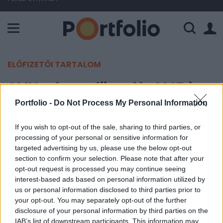
A Paksi Atomerőmű összteljesítménye 225 MW. A Duna vízállá
ELŐFIZETŐI TARTALOM
OMV: gázmegállapodás 2027-ig
Portfolio -
Do Not Process My Personal Information
Portfolio
2006. szeptember 29. 10:08
If you wish to opt-out of the sale, sharing to third parties, or
processing of your personal or sensitive information for
targeted advertising by us, please use the below opt-out
2027-ig meghosszabbította az eredetileg 2012-ig
section to confirm your selection. Please note that after your
szóló gázellátási megállapodást az OMV a
opt-out request is processed you may continue seeing
Gazexport-al. A Gazprom leánycége ennek
interest-based ads based on personal information utilized by
keretében vállalja, hogy évi 7 mrd m3 gázt szállít
us or personal information disclosed to third parties prior to
your opt-out. You may separately opt-out of the further
Ausztriába, mely az ország hosszú távú
disclosure of your personal information by third parties on the
gázellátását biztosítja.
IAB’s list of downstream participants. This information may