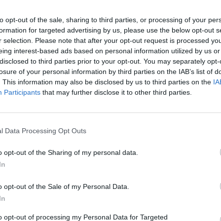
elek (ingatlanértékesítések) nélkül már növekedés figy
int 2007-ben is tartható az előző évi 950 forintos osz
to opt-out of the sale, sharing to third parties, or processing of your per
az árbevétel is növekedést mutatott, bár a jövedéki a
formation for targeted advertising by us, please use the below opt-out s
a bruttónál alacsonyabb mértékben (+7.99%) emelkedet
r selection. Please note that after your opt-out request is processed y
jelzett (még IFRS változás előtti elvek szerinti) 3,050-
eing interest-based ads based on personal information utilized by us or
disclosed to third parties prior to your opt-out. You may separately opt-
adózás előtti eredmény tervet a menedzsment továbbra
losure of your personal information by third parties on the IAB’s list of
 tartja, mely az új IFRS elvek szerint várhatóan 3,350
. This information may also be disclosed by us to third parties on the
IA
 2,550-2,600 millió Ft adózott eredménynek felel meg. 
Participants
that may further disclose it to other third parties.
 2,838 millió forintos adózás utáni eredménynél jár és
edévekről (bár a január-március időszak gyenge) ez 
thető. A megbízhatóságáról jól ismert társaság ezútta
l Data Processing Opt Outs
ktetőknek.
o opt-out of the Sharing of my personal data.
 április 1-től március 31-ig tart, így a társaság mai gyorsjelen
In
l szól. Az alábbiakban azonban az egyes negyedéveket alatt a 
. A társaságnak először kellett a megváltozott IFRS szabályokn
o opt-out of the Sale of my Personal Data.
a, aminek hatására mi sok helyen nem tudtuk az egyedi negyedé
In
to opt-out of processing my Personal Data for Targeted