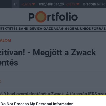
/HUF
363,17
-0,61%
USD/HUF
314,20
-0,87%
BITCOIN
64 967
EFEKTETÉS
BANK
DEVIZA
GAZDASÁG
GLOBÁL
UNIÓS FORRÁ
TALOM
itívan! - Megjött a Zwack
entés
0
ő 9 havi gyorsjelentését a Zwack. A társaság IFRS szer
illió forint lett. Ez ugyan elmarad a bázisidőszaki te
-
Do Not Process My Personal Information