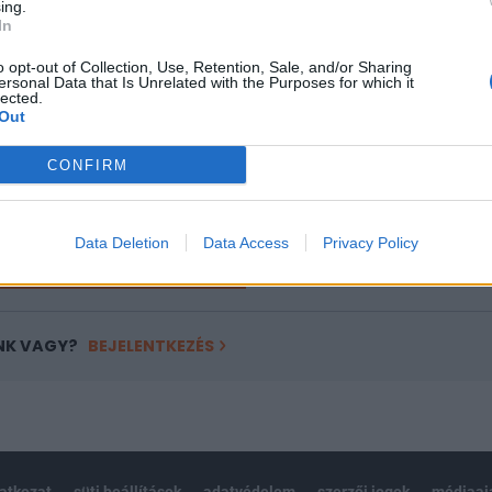
ing.
ASÓNK!
In
a portfolio.hu hírarchívumához tartozik, melynek olvasása előf
o opt-out of Collection, Use, Retention, Sale, and/or Sharing
ersonal Data that Is Unrelated with the Purposes for which it
ötött.
lected.
Out
övetkezőket tartalmazza:
 teljes cikkarchívum
CONFIRM
 BÉT elmúlt 2 év napon belüli
Data Deletion
Data Access
Privacy Policy
Előfizetés
NK VAGY?
BEJELENTKEZÉS
latkozat
süti beállítások
adatvédelem
szerzői jogok
médiaaj