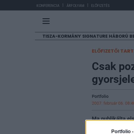
|
|
EUR
KONFERENCIA
ÁRFOLYAM
ELŐFIZETÉS
TISZA-KORMÁNY
SIGNATURE
HÁBORÚ
B
ELŐFIZETŐI TAR
Csak poz
gyorsjel
Portfolio
2007. február 06. 08:4
Ma publikálta els
eredménye 3,688 m
Portfolio 