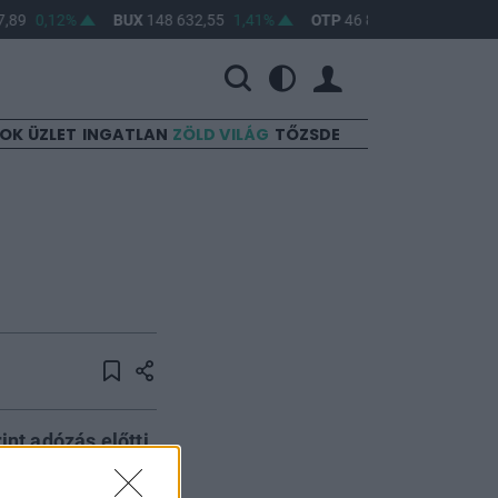
,89
0,12%
BUX
148 632,55
1,41%
OTP
46 890
2,16%
MO
SOK
ÜZLET
INGATLAN
ZÖLD VILÁG
TŐZSDE
int adózás előtti
ljesítménytől, de