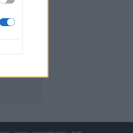
izetéses
ánlat
karrier
kommentkezelés
ÁSZF