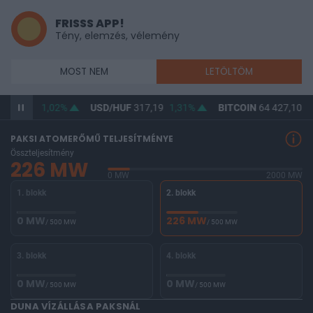
FRISSS APP!
Tény, elemzés, vélemény
MOST NEM
LETÖLTÖM
F
365,43
1,02%
USD/HUF
317,19
1,31%
BITCOIN
64 427,10
-
PAKSI ATOMERŐMŰ TELJESÍTMÉNYE
Összteljesítmény
226 MW
0 MW
2000 MW
1. blokk
2. blokk
0 MW
226 MW
/ 500 MW
/ 500 MW
3. blokk
4. blokk
0 MW
0 MW
/ 500 MW
/ 500 MW
DUNA VÍZÁLLÁSA PAKSNÁL