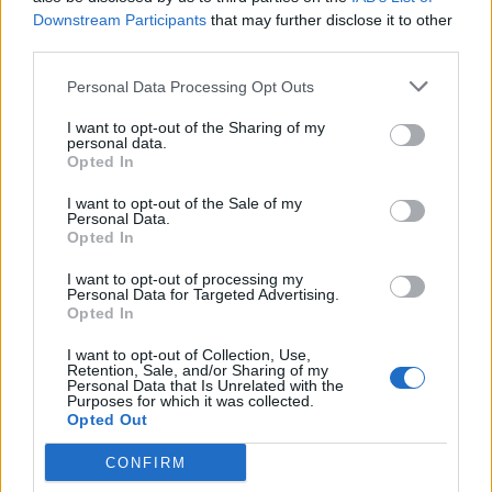
TELJESÍTMÉNYEK - mérsékelt gyengüléssel zártak az
Downstream Participants
that may further disclose it to other
amerikai részvényindexek, elsősorban a pénzügyi szektor
third parties.
gyenge teljesítménye miatt - a bankpapírok azután kerültek
Personal Data Processing Opt Outs
lejtőre, hogy a londoni székhelyű HSBC a tengerentúli rossz
hitelállomány emelkedéséről számolt be - eközben az
I want to opt-out of the Sharing of my
personal data.
ingatlanpiacon gyengülő kereslet mutatkozik, legalábbis...
Opted In
I want to opt-out of the Sale of my
KEDVES OLVASÓNK!
Personal Data.
Opted In
A keresett cikk a portfolio.hu hírarchívumához
I want to opt-out of processing my
tartozik, melynek olvasása előfizetéses
Personal Data for Targeted Advertising.
regisztrációhoz kötött.
Opted In
Az előfizetés a következőket tartalmazza:
I want to opt-out of Collection, Use,
Retention, Sale, and/or Sharing of my
Portfolio.hu teljes cikkarchívum
Personal Data that Is Unrelated with the
Purposes for which it was collected.
Kötéslisták: BÉT elmúlt 2 év napon belüli
Opted Out
kötéslistái
CONFIRM
Előfizetés