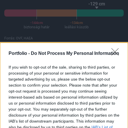
-129 cm
-144cm
-134cm
biztonsági határ
leállási küszöb
Forrás: OVF, HAEA
A Paksi Atomerőmű összteljesítménye 226 MW. A Duna vízállá
Portfolio -
Do Not Process My Personal Information
If you wish to opt-out of the sale, sharing to third parties, or
processing of your personal or sensitive information for
ELŐFIZETŐI TARTALOM
targeted advertising by us, please use the below opt-out
section to confirm your selection. Please note that after your
Átfogó piaci körkép (Buda-Cash)
opt-out request is processed you may continue seeing
interest-based ads based on personal information utilized by
us or personal information disclosed to third parties prior to
Portfolio
your opt-out. You may separately opt-out of the further
2007. február 09. 09:01
disclosure of your personal information by third parties on the
IAB’s list of downstream participants. This information may
USA: KIS CSÖKKENÉS, VEGYES IPARÁGI
also be disclosed by us to third parties on the
IAB’s List of