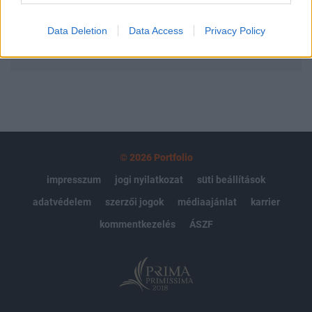
Data Deletion
Data Access
Privacy Policy
MÁR ELŐFIZETŐNK VAGY?
BEJELENTKEZÉS
© 2026 Portfolio
impresszum
jogi nyilatkozat
süti beállítások
adatvédelem
szerzői jogok
médiaajánlat
karrier
kommentkezelés
ÁSZF