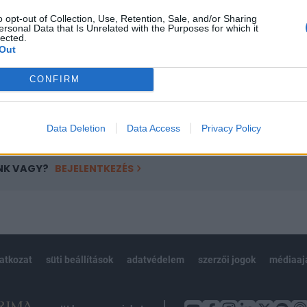
ötött.
o opt-out of Collection, Use, Retention, Sale, and/or Sharing
ersonal Data that Is Unrelated with the Purposes for which it
övetkezőket tartalmazza:
lected.
Out
 teljes cikkarchívum
 BÉT elmúlt 2 év napon belüli
CONFIRM
Előfizetés
Data Deletion
Data Access
Privacy Policy
NK VAGY?
BEJELENTKEZÉS
latkozat
süti beállítások
adatvédelem
szerzői jogok
médiaaj