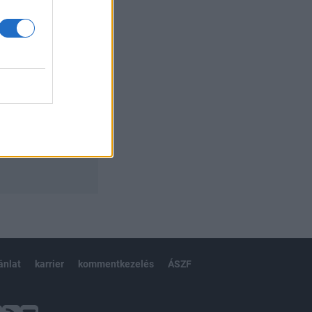
ánlat
karrier
kommentkezelés
ÁSZF