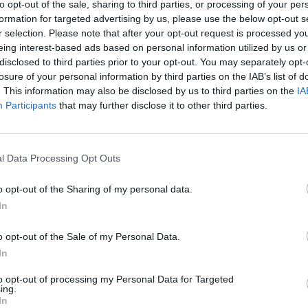
to opt-out of the sale, sharing to third parties, or processing of your per
formation for targeted advertising by us, please use the below opt-out s
7
r selection. Please note that after your opt-out request is processed y
eing interest-based ads based on personal information utilized by us or
a végre viszonylag jól teljesített a Budapesti Értéktő
disclosed to third parties prior to your opt-out. You may separately opt-
losure of your personal information by third parties on the IAB’s list of
a régiós versenyből ezúttal elsőként kerültünk ki, ráa
. This information may also be disclosed by us to third parties on the
IA
lliárd forintot is meghaladta. A meghatározó részvén
Participants
that may further disclose it to other third parties.
és az FHB esett, egyébként az optimizmus csaknem álta
 is született záráskor. Az USA-ban a részvénypiacok sz
ottak, így a jó hangulat talán kitarthat hétfőig.
l Data Processing Opt Outs
tán 23,847 ponton zárta a hét utolsó kereskedési napját a BUX 
o opt-out of the Sharing of my personal data.
seh, valamint a 0.5%-kal emelkedő lengyel és orosz indexeknél i
In
time árfolyamInformációs panel Az egyes részvények közül kezd
: a részvények kiemelkedő forgalom mellett 1,048 forintig szágu
o opt-out of the Sale of my Personal Data.
In
ASÓNK!
to opt-out of processing my Personal Data for Targeted
ing.
a portfolio.hu hírarchívumához tartozik, melynek olvasása előf
In