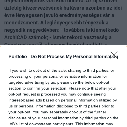
teljesítményének volt köszönhető. Az új szoftver
üzletág kiszervezésének hatására azonban az idei
évre lényegesen javuló eredményességet vár a
menedzsment. A leglényegesebb tényezők a
negyedik negyedévben: - továbbra is kiemelkedő
ArchiCAD számok; - ismét rekord veszteség a
Construction-től, alacsony bevétel mellett; -
hatalmas pénzügyi veszteség a forint erősödése
Portfolio -
Do Not Process My Personal Information
miatt; - jelentős profit emelkedési prognózis
2007-re. A mai gyorsjelentés, illetve a
If you wish to opt-out of the sale, sharing to third parties, or
Construction eladásának tegnapi bejelentése
processing of your personal or sensitive information for
megítélésünk szerint nem lesz jelentős hatással a
targeted advertising by us, please use the below opt-out
section to confirm your selection. Please note that after your
Graphisoft papírok árfolyamára. Az új szoftverből
opt-out request is processed you may continue seeing
fakadó bizonytalanságok megszűnését
interest-based ads based on personal information utilized by
véleményünk szerint kedvezőbben lehet a
us or personal information disclosed to third parties prior to
Nemetschek részvényeken keresztül kihasználni,
your opt-out. You may separately opt-out of the further
disclosure of your personal information by third parties on the
mint egy megemelt ajánlatra spekulálni.
IAB’s list of downstream participants. This information may