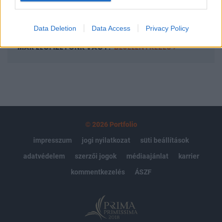
Előfizetés
Data Deletion
Data Access
Privacy Policy
MÁR ELŐFIZETŐNK VAGY?
BEJELENTKEZÉS
© 2026 Portfolio
impresszum
jogi nyilatkozat
süti beállítások
adatvédelem
szerzői jogok
médiaajánlat
karrier
kommentkezelés
ÁSZF