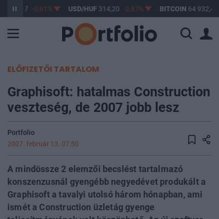
F
363,17
-0,61%
USD/HUF
314,20
-0,87%
BITCOIN
64 932,47
ELŐFIZETŐI TARTALOM
Graphisoft: hatalmas Construction
veszteség, de 2007 jobb lesz
Portfolio
2007. február 13. 07:50
A mindössze 2 elemzői becslést tartalmazó
konszenzusnál gyengébb negyedévet produkált a
Graphisoft a tavalyi utolsó három hónapban, ami
ismét a Construction üzletág gyenge