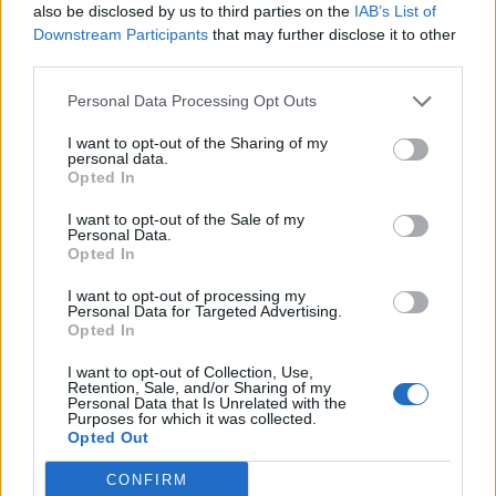
also be disclosed by us to third parties on the
IAB’s List of
A konszenzus kapcsán - mint mindig - most is felhívjuk a
Downstream Participants
that may further disclose it to other
figyelmet arra, hogy mindössze két elemzői becslés
third parties.
érkezett a Graphisoftra.A gyorsjelentés igazából a
megelőző három hónap folytatását mutatja, ami az alábbi
Personal Data Processing Opt Outs
táblázat foglal össze a legkiválóbban:ArchiCAD A jó öreg
I want to opt-out of the Sharing of my
ArchiCAD ismét nem okozott meglepetést, hiszen 35%-kal
personal data.
emelkedő árbevétel mellett több mint duplázta...
Opted In
I want to opt-out of the Sale of my
Personal Data.
KEDVES OLVASÓNK!
Opted In
A keresett cikk a portfolio.hu hírarchívumához
I want to opt-out of processing my
Personal Data for Targeted Advertising.
tartozik, melynek olvasása előfizetéses
Opted In
regisztrációhoz kötött.
I want to opt-out of Collection, Use,
Az előfizetés a következőket tartalmazza:
Retention, Sale, and/or Sharing of my
Personal Data that Is Unrelated with the
Portfolio.hu teljes cikkarchívum
Purposes for which it was collected.
Kötéslisták: BÉT elmúlt 2 év napon belüli
Opted Out
kötéslistái
CONFIRM