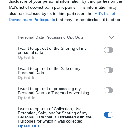
disclosure of your personal information by third parties on the
jelentős a Fidesz javára, bár a nygobb párt úgy
IAB’s list of downstream participants. This information may
tűnik nem tud több embert táborához vonzani.
also be disclosed by us to third parties on the
IAB’s List of
Downstream Participants
that may further disclose it to other
A biztos szavazók között végzett felmérés szerint a Fidesz
third parties.
támogatottsága egy hónap alatt 4 százalékponttal
Personal Data Processing Opt Outs
csökkent, az MSZP-é 1 százalékponttal emelkedett. Ennek
köszönhetően a januári 22 százalékpontos különbség a
I want to opt-out of the Sharing of my
personal data.
támogatottság tekintetében 17 százalékpontosra csökkent.
Opted In
A kisebb pártok között az MDF növelni tudta népszerűségét
a januári 5%-os szintről 2...
I want to opt-out of the Sale of my
Personal Data.
Opted In
KEDVES OLVASÓNK!
I want to opt-out of processing my
Personal Data for Targeted Advertising.
A keresett cikk a portfolio.hu hírarchívumához
Opted In
tartozik, melynek olvasása előfizetéses
I want to opt-out of Collection, Use,
regisztrációhoz kötött.
Retention, Sale, and/or Sharing of my
Personal Data that Is Unrelated with the
Purposes for which it was collected.
Az előfizetés a következőket tartalmazza:
Opted Out
Portfolio.hu teljes cikkarchívum