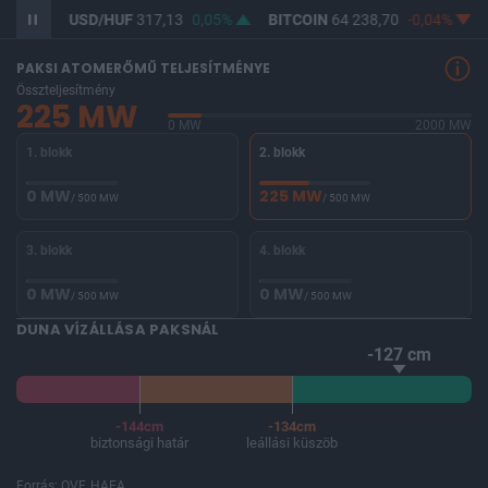
,02%
USD/HUF
317,13
0,05%
BITCOIN
64 238,70
-0,04%
PAKSI ATOMERŐMŰ TELJESÍTMÉNYE
Összteljesítmény
225 MW
0 MW
2000 MW
1. blokk
2. blokk
0 MW
225 MW
/ 500 MW
/ 500 MW
3. blokk
4. blokk
0 MW
0 MW
/ 500 MW
/ 500 MW
DUNA VÍZÁLLÁSA PAKSNÁL
-127 cm
-144cm
-134cm
biztonsági határ
leállási küszöb
Forrás: OVF, HAEA