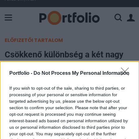
A Paksi Atomerőmű összteljesítménye 225 MW. A Duna vízállá
ELŐFIZETŐI TARTALOM
Csökkenő különbség a két nagy
párt támogatottságában
Portfolio -
Do Not Process My Personal Information
Portfolio
2007. február 28. 10:50
If you wish to opt-out of the sale, sharing to third parties, or
processing of your personal or sensitive information for
targeted advertising by us, please use the below opt-out
Kismértékben csökkent a különbség a két nagy
section to confirm your selection. Please note that after your
párt támogatottásga között mind a biztos
opt-out request is processed you may continue seeing
pártválasztók, mind az összes megkérdezett
interest-based ads based on personal information utilized by
us or personal information disclosed to third parties prior to
körében, derül ki a Szonda Ipsos által készített
your opt-out. You may separately opt-out of the further
felmérésből. A különbség azonban még így is