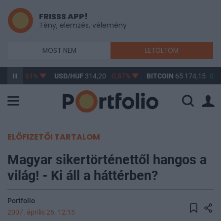
FRISSS APP!
Tény, elemzés, vélemény
MOST NEM
LETÖLTÖM
3,17
-0,61%
USD/HUF
314,20
-0,87%
BITCOIN
65 174,15
0,4
ELŐFIZETŐI TARTALOM
Magyar sikertörténettől hangos a
világ! - Ki áll a háttérben?
Portfolio
2007. április 26. 12:15