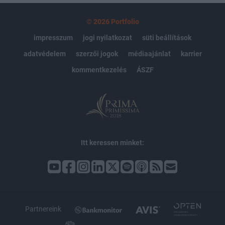
© 2026 Portfolio
impresszum
jogi nyilatkozat
süti beállítások
adatvédelem
szerzői jogok
médiaajánlat
karrier
kommentkezelés
ÁSZF
Itt keressen minket:
Partnereink