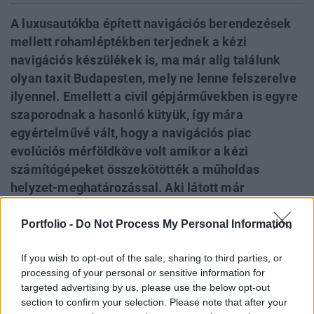
A luxusautókba épített navigációs berendezések
mellett rohamléptékben terjednek a kézi
navigációs készülékek is, ma már alig találunk
olyan taxit Budapesten, mely ne lenne felszerelve
ilyennel. Emellett a civil gépjárművekben is egyre
szaporodnak a hasonló kütyük, így mára
egyértelművé vált, hogy a navigációs piac
evolúciós mérföldköve volt amikor a kézi
számítógépeket összekötötték a műholdas
helyzet-meghatározással. Aki látott már
közelebbről ilyen készüléket, az minden bizonnyal
találkozott már az iGO My way nevű
Portfolio -
Do Not Process My Personal Information
alkalmazással is, mely az egyik legelterjedtebb
If you wish to opt-out of the sale, sharing to third parties, or
navigációs szoftver jelenleg. Azt azonban már
processing of your personal or sensitive information for
kevesen tudják, hogy ez a szoftver magyar,
targeted advertising by us, please use the below opt-out
gyártója pedig az a NavNGo Kft, akinek
section to confirm your selection. Please note that after your