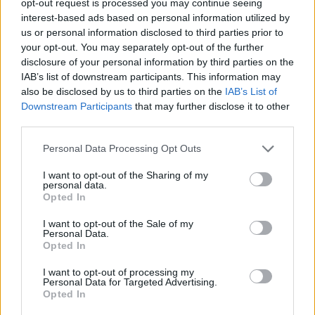
sikertörténetét az utóbbi hetekben országszerte
opt-out request is processed you may continue seeing
interest-based ads based on personal information utilized by
szaporodó óriásplakátok hirdetik. Milyen piaci
us or personal information disclosed to third parties prior to
pozíciót tölt be jelenleg a társaság? Mekkora
your opt-out. You may separately opt-out of the further
növekedést produkálnak? Hamarosan
disclosure of your personal information by third parties on the
felvásárolja-e őket egy óriáscég, vagy
IAB’s list of downstream participants. This information may
also be disclosed by us to third parties on the
IAB’s List of
számíthatunk esetleg tőzsdei megjelenésükre? A
Downstream Participants
that may further disclose it to other
portfolio.hu Kátai Attillával, a cég egyik
third parties.
tulajdonosával és alapító tagjával beszélgetett
ezekről a kérdésekről.
Personal Data Processing Opt Outs
I want to opt-out of the Sharing of my
Szívvel-lélekkel.... portfolio.hu: Milyen ötlettől vezérelve
personal data.
alapították a NavNGo Kft-t? Kátai Attila: A NavNGo 2004-
Opted In
ben alakult, de a cég pályája valójában valahol 1999-2000
I want to opt-out of the Sale of my
környékén indult el. Minden tulajdonosnak van valamilyen
Personal Data.
történelme a navigációs témakörben, van, akinek
Opted In
kereskedelmi oldalról, van, akinek szakmai oldalról.
I want to opt-out of processing my
Alapításkor négy szereplő volt jelen...
Personal Data for Targeted Advertising.
Opted In