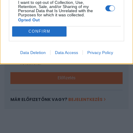
I want to opt-out of Collection, Use,
KEDVES OLVASÓNK!
Retention, Sale, and/or Sharing of my
Personal Data that Is Unrelated with the
A keresett cikk a portfolio.hu hírarchívumához
Purposes for which it was collected.
Opted Out
tartozik, melynek olvasása előfizetéses
regisztrációhoz kötött.
CONFIRM
Az előfizetés a következőket tartalmazza:
Portfolio.hu teljes cikkarchívum
Data Deletion
Data Access
Privacy Policy
Kötéslisták: BÉT elmúlt 2 év napon belüli
kötéslistái
Előfizetés
MÁR ELŐFIZETŐNK VAGY?
BEJELENTKEZÉS