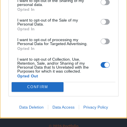
I want to opt-out of the Sharing of my
A keresett cikk a portfolio.hu hírarchívumához
personal data.
tartozik, melynek olvasása előfizetéses
Opted In
regisztrációhoz kötött.
I want to opt-out of the Sale of my
Personal Data.
Az előfizetés a következőket tartalmazza:
Opted In
Portfolio.hu teljes cikkarchívum
I want to opt-out of processing my
Kötéslisták: BÉT elmúlt 2 év napon belüli
Personal Data for Targeted Advertising.
kötéslistái
Opted In
I want to opt-out of Collection, Use,
Előfizetés
Retention, Sale, and/or Sharing of my
Personal Data that Is Unrelated with the
Purposes for which it was collected.
Opted Out
MÁR ELŐFIZETŐNK VAGY?
BEJELENTKEZÉS
CONFIRM
Data Deletion
Data Access
Privacy Policy
© 2026 Portfolio