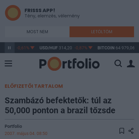
FRISSS APP!
Tény, elemzés, vélemény
MOST NEM
LETÖLTÖM
363,17
-0,61%
USD/HUF
314,20
-0,87%
BITCOIN
64 979,06
0
ELŐFIZETŐI TARTALOM
Szambázó befektetők: túl az
50,000 ponton a brazil tőzsde
Portfolio
2007. május 04. 08:50