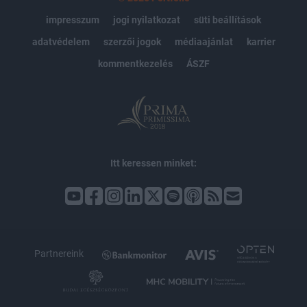
impresszum
jogi nyilatkozat
süti beállítások
adatvédelem
szerzői jogok
médiaajánlat
karrier
kommentkezelés
ÁSZF
Itt keressen minket:
Partnereink