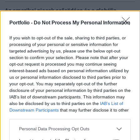
Az amerikai piacok erősödése és a globális
részvénypiaci optimizmus hatására a tegnapi
Portfolio -
Do Not Process My Personal Information
kereskedési napot a brazil tőzsdeindex, a Bovespa
1.5%-os erősödéssel áttörte, a minden
If you wish to opt-out of the sale, sharing to third parties, or
szempontból jelentősnek nevezhető az 50,000
processing of your personal or sensitive information for
pontos szintet.
targeted advertising by us, please use the below opt-out
section to confirm your selection. Please note that after your
opt-out request is processed you may continue seeing
A brazil tőzsde soha nem látott magasságba szökésében
interest-based ads based on personal information utilized by
szerepet játszott, hogy az acélgyártó Gerdai 2.6%-akl került
us or personal information disclosed to third parties prior to
feljebb miután a társaság várakozásokat felülmúló első
your opt-out. You may separately opt-out of the further
negyedéves nettó profitot tett közzé. A fentiek kedvező
disclosure of your personal information by third parties on the
hatással voltak az elmúlt időszakban amúgy is ismét
IAB’s list of downstream participants. This information may
kedvelté váló bányatársaságiokra, melyek a fentiek
also be disclosed by us to third parties on the
IAB’s List of
következtében szintén felfelé...
Downstream Participants
that may further disclose it to other
third parties.
Personal Data Processing Opt Outs
KEDVES OLVASÓNK!