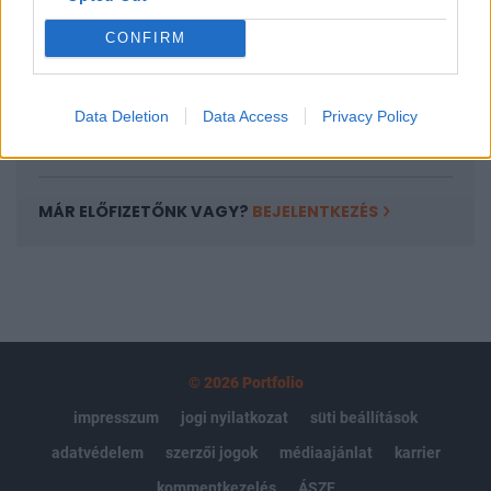
Portfolio.hu teljes cikkarchívum
CONFIRM
Kötéslisták: BÉT elmúlt 2 év napon belüli
kötéslistái
Data Deletion
Data Access
Privacy Policy
Előfizetés
MÁR ELŐFIZETŐNK VAGY?
BEJELENTKEZÉS
© 2026 Portfolio
impresszum
jogi nyilatkozat
süti beállítások
adatvédelem
szerzői jogok
médiaajánlat
karrier
kommentkezelés
ÁSZF