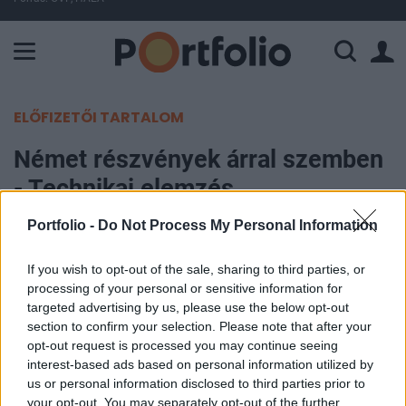
A Paksi Atomerőmű összteljesítménye 225 MW. A Duna vízállá
ELŐFIZETŐI TARTALOM
Német részvények árral szemben
- Technikai elemzés
Portfolio -
Do Not Process My Personal Information
Portfolio
2007. május 08. 10:15
If you wish to opt-out of the sale, sharing to third parties, or
processing of your personal or sensitive information for
A mai napon kicsit megpihennek az elmúl
targeted advertising by us, please use the below opt-out
hetekben folyamatosan emelkedő tőzsdeindexek.
section to confirm your selection. Please note that after your
opt-out request is processed you may continue seeing
Jó néhány vezető részvény azonban az enyhe
interest-based ads based on personal information utilized by
piaci korrekció közepette is jól tartja magát, és
us or personal information disclosed to third parties prior to
pozitív tartományban kereskednek papírjaikkal. A
your opt-out. You may separately opt-out of the further