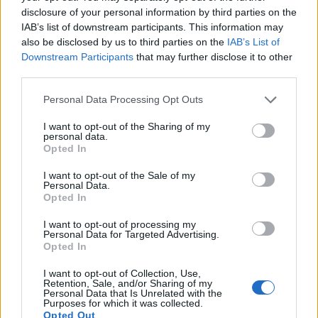
következőkben az Adiadas, Deutsche Börse. Linde
disclosure of your personal information by third parties on the
IAB’s list of downstream participants. This information may
és MAN részvényeket tekintjük át a technikai
also be disclosed by us to third parties on the
IAB’s List of
elemzés eszközeinek felhasználásával.
Downstream Participants
that may further disclose it to other
third parties.
ADIDAS Az Adidas részvények árfolyam-korrekciója a
tegnapi napon egy fontos támasz szinthez érkezett,
Personal Data Processing Opt Outs
mégpedig az emelkedő szakaszban képződött rés aljához.
I want to opt-out of the Sharing of my
A rést a grafikonon a kis sárga téglalap jelöli. Egyenlőre
personal data.
úgy tűnik, a rés erős támasznak bizonyult, hiszen a
Opted In
részvény 2 euró plusszban van jelenleg. Az árfolyam-
I want to opt-out of the Sale of my
emelkedésben az ellenállást a 47 eurós csúcs jelenti...
Personal Data.
Opted In
I want to opt-out of processing my
KEDVES OLVASÓNK!
Personal Data for Targeted Advertising.
Opted In
A keresett cikk a portfolio.hu hírarchívumához
tartozik, melynek olvasása előfizetéses
I want to opt-out of Collection, Use,
Retention, Sale, and/or Sharing of my
regisztrációhoz kötött.
Personal Data that Is Unrelated with the
Purposes for which it was collected.
Az előfizetés a következőket tartalmazza:
Opted Out