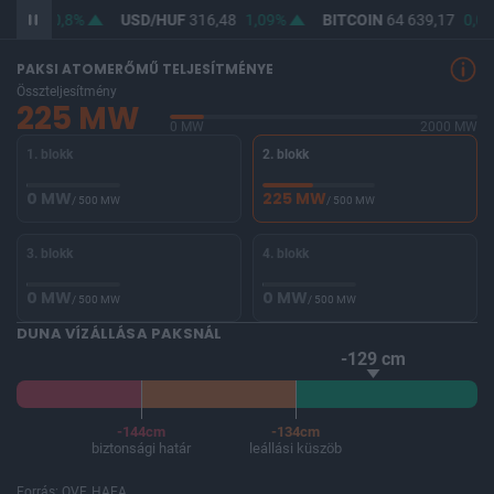
64,60
0,8%
USD/HUF
316,48
1,09%
BITCOIN
64 639,17
0,06
PAKSI ATOMERŐMŰ TELJESÍTMÉNYE
Összteljesítmény
225 MW
0 MW
2000 MW
1. blokk
2. blokk
0 MW
225 MW
/ 500 MW
/ 500 MW
3. blokk
4. blokk
0 MW
0 MW
/ 500 MW
/ 500 MW
DUNA VÍZÁLLÁSA PAKSNÁL
-129 cm
-144cm
-134cm
biztonsági határ
leállási küszöb
Forrás: OVF, HAEA