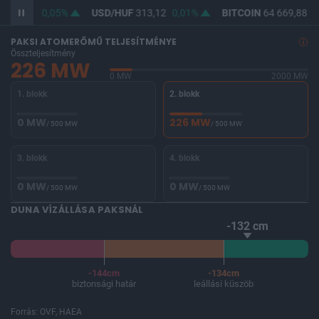
361,91
0,05%
USD/HUF
313,12
0,01%
BITCOIN
64 669,88
0
PAKSI ATOMERŐMŰ TELJESÍTMÉNYE
Összteljesítmény
226 MW
0 MW
2000 MW
1. blokk
2. blokk
0 MW
226 MW
/ 500 MW
/ 500 MW
3. blokk
4. blokk
0 MW
0 MW
/ 500 MW
/ 500 MW
DUNA VÍZÁLLÁSA PAKSNÁL
-132 cm
-144cm
-134cm
biztonsági határ
leállási küszöb
Forrás: OVF, HAEA