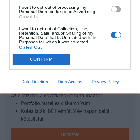
ajánlotta az orosz részvénypiacot, miközben az igencsak
I want to opt-out of processing my
Personal Data for Targeted Advertising.
rosszul teljesített. Magyarázatként a neves svájci
Opted In
befektetési bank az alábbi hét érvet hozta fel és nem
I want to opt-out of Collection, Use,
felejtette el felhívni a figyelmet arra, hogy ezen
Retention, Sale, and/or Sharing of my
aggodalmak egy része már lecsengeni látszik, egy másik...
Personal Data that Is Unrelated with the
Purposes for which it was collected.
Opted Out
KEDVES OLVASÓNK!
CONFIRM
A keresett cikk a portfolio.hu hírarchívumához
tartozik, melynek olvasása előfizetéses
Data Deletion
Data Access
Privacy Policy
regisztrációhoz kötött.
Az előfizetés a következőket tartalmazza:
Portfolio.hu teljes cikkarchívum
Kötéslisták: BÉT elmúlt 2 év napon belüli
kötéslistái
Előfizetés