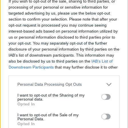
If you wish to opt-out of the sale, sharing to third parties, or
mivel már két hónapja vételre ajánlják az orosz
processing of your personal or sensitive information for
piacot míg közben az csak esett tovább, az
targeted advertising by us, please use the below opt-out
elemzők nem hagyhatták magyarázat nélkül a
section to confirm your selection. Please note that after your
opt-out request is processed you may continue seeing
gyenge teljesítményt: hét ismérvet sorolnak fel,
interest-based ads based on personal information utilized by
melyek segíthetnek megérteni az orosz piac lefelé
us or personal information disclosed to third parties prior to
csorgását. Az elemzésben a jó teljesítmény
your opt-out. You may separately opt-out of the further
mellett felsorolt másik öt érv a stratégák szerint
disclosure of your personal information by third parties on the
IAB’s list of downstream participants. This information may
erősebb, éppen ezért megerősítik vételi
also be disclosed by us to third parties on the
IAB’s List of
ajánlásukat, ugyanakkor arra is felhívják a
Downstream Participants
that may further disclose it to other
figyelmet, hogy a befektetést nem éppen a
third parties.
benchmark súlyok mellett képzelik el: az orosz
Personal Data Processing Opt Outs
piacot domináló olajrészvényeket érdemes
alulsúlyozni, a kedvenc papíroknak inkább a
I want to opt-out of the Sharing of my
personal data.
bányászati- és más, elsősorban belső
Opted In
fogyasztásra érzékeny cégek tekinthetők.
I want to opt-out of the Sale of my
Personal Data.
Tovatűnő magyarázatok a rossz teljesítményre. Az elmúlt
Opted In
két hónapban a Credit Suisse folyamatosan vételre