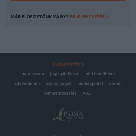
MÁR ELŐFIZETŐNK VAGY?
BEJELENTKEZÉS
© 2026 Portfolio
impresszum
jogi nyilatkozat
süti beállítások
adatvédelem
szerzői jogok
médiaajánlat
karrier
kommentkezelés
ÁSZF