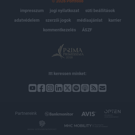
© 2026 Portfolio
impresszum
jogi nyilatkozat
süti beállítások
adatvédelem
szerzői jogok
médiaajánlat
karrier
kommentkezelés
ÁSZF
Itt keressen minket:
Partnereink