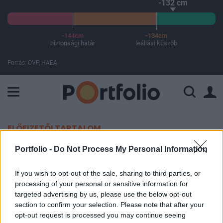
-132 cm
-144cm
-134cm
biztonsági határ
leállási küszöb
Forrás: OVF, HAEA
A Paksi Atomerőmű összteljesítménye 226 MW. A Duna vízállá
ELŐFIZETŐI TARTALOM
Ismét a bankszektorra figyel
Portfolio -
Do Not Process My Personal Information
Európa
If you wish to opt-out of the sale, sharing to third parties, or
processing of your personal or sensitive information for
Portfolio
targeted advertising by us, please use the below opt-out
2007. október 05. 10:41
section to confirm your selection. Please note that after your
opt-out request is processed you may continue seeing