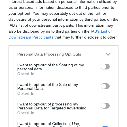
interest-based ads based on personal information utilized by
Felfelé mozdultak az irányadó európai indexek ma
us or personal information disclosed to third parties prior to
délelőtt, a középpontban a pénzügyi szektor áll az
your opt-out. You may separately opt-out of the further
ABN Amro felvásárlása és leminősítések nyomán.
disclosure of your personal information by third parties on the
IAB’s list of downstream participants. This information may
A DAX és a CAC-40 0.1%-os, a FTSE-100 0.4 %-os
also be disclosed by us to third parties on the
IAB’s List of
pluszban tartózkodik jelenleg. A délután folyamán
Downstream Participants
that may further disclose it to other
az amerikai munkaerőpiaci adatok mozgathatják
third parties.
a részvénypiacokat.
Personal Data Processing Opt Outs
Az ABN Amro árfolyama 0.1%-kal esett, piaci pletykák
I want to opt-out of the Sharing of my
szerint a Royal Bank of Scotland már közel van a holland
personal data.
Opted In
társaság felvásárlásához. A Royal Bank of Scotland
részvényei 0.6%-kal, a Fortis 3.7%-kal drágultak, a Barclays
I want to opt-out of the Sale of my
árfolyama 0.3%-kal menetelt felfelé, a Santander 0.1%-ot
Personal Data.
Opted In
esett.Kapcsolódó cikkünk2007.10.05 08:55 A bankok
történetének legnagyobb felvásárlása - elkelt...
I want to opt-out of processing my
Personal Data for Targeted Advertising.
Opted In
KEDVES OLVASÓNK!
I want to opt-out of Collection, Use,