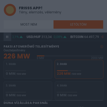
FRISSS APP!
Tény, elemzés, vélemény
MOST NEM
LETÖLTÖM
362,11
0,1%
USD/HUF
313,34
0,08%
BITCOIN
64 497,79
-0,1
PAKSI ATOMERŐMŰ TELJESÍTMÉNYE
Összteljesítmény
226 MW
0 MW
2000 MW
1. blokk
2. blokk
0 MW
226 MW
/ 500 MW
/ 500 MW
3. blokk
4. blokk
0 MW
0 MW
/ 500 MW
/ 500 MW
DUNA VÍZÁLLÁSA PAKSNÁL