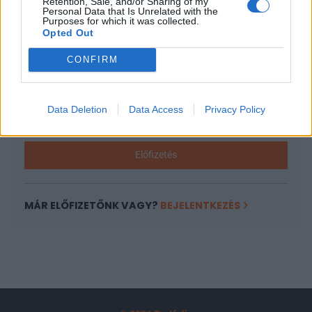
Retention, Sale, and/or Sharing of my
A keresett cikk a portfolio.hu hírarchívumához
Personal Data that Is Unrelated with the
Purposes for which it was collected.
tartozik, melynek olvasása előfizetéses
Opted Out
regisztrációhoz kötött.
CONFIRM
Az előfizetés a következőket tartalmazza:
Portfolio.hu teljes cikkarchívum
Kötéslisták: BÉT elmúlt 2 év napon belüli
Data Deletion
Data Access
Privacy Policy
kötéslistái
Előfizetés
MÁR ELŐFIZETŐNK VAGY?
BEJELENTKEZÉS