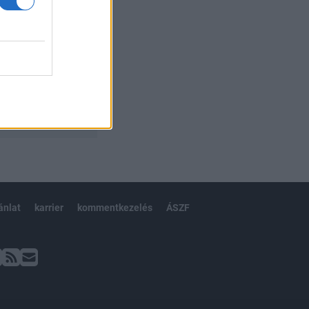
ánlat
karrier
kommentkezelés
ÁSZF