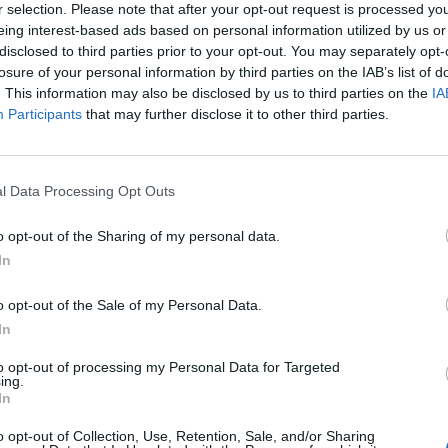
túlon a szeptemberi kiskereskedelmi forgalom adatait
r selection. Please note that after your opt-out request is processed y
eing interest-based ads based on personal information utilized by us or
ak alakulását. Ezt követően 15.10-kor Ben Bernanke, a 
disclosed to third parties prior to your opt-out. You may separately opt-
 konferencián, majd 16.00-kor lát napvilágot az előze
losure of your personal information by third parties on the IAB’s list of
i index. A nyitás előtt a főbb határidős indexek közül 
. This information may also be disclosed by us to third parties on the
IA
0 futures 5 pontos, míg a Nasdaq 100 futures 4 pontos
Participants
that may further disclose it to other third parties.
amInformációs panel A vezető részvények közül ezúttal az OTP é
l Data Processing Opt Outs
n, a hazai bankpapírok a negatív hangulat hatására 1.1%-kal ér
árs FHB stagnált. A MOL piacán a nyitást után történt több min
o opt-out of the Sharing of my personal data.
 kiegyensúlyozott kereskedést folytatnak a befektetők...
In
o opt-out of the Sale of my Personal Data.
ASÓNK!
In
a portfolio.hu hírarchívumához tartozik, melynek olvasása előf
to opt-out of processing my Personal Data for Targeted
ötött.
ing.
In
övetkezőket tartalmazza:
o opt-out of Collection, Use, Retention, Sale, and/or Sharing
 teljes cikkarchívum