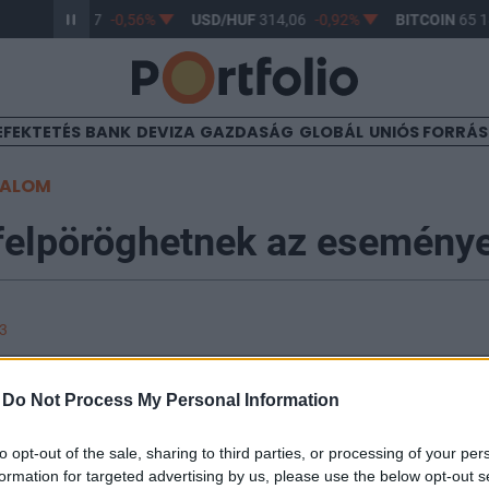
R/HUF
363,37
-0,56%
USD/HUF
314,06
-0,92%
BITCOIN
65 18
EFEKTETÉS
BANK
DEVIZA
GAZDASÁG
GLOBÁL
UNIÓS FORRÁ
TALOM
felpöröghetnek az esemény
33
tak a délelőtt során a főbb nyugat-európai és régiós i
-
Do Not Process My Personal Information
z RTS 0.9%-kal, a PX 0.3%-kal, míg a WIG20 1.3%-kal ér
éreztette hatását a pesszimista befektetői hangulat, m
to opt-out of the sale, sharing to third parties, or processing of your per
BUX 0.6%-kal 28,066 pontig hanyatlott. A mai délután 
formation for targeted advertising by us, please use the below opt-out s