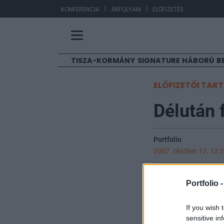
|
|
EU
KONFERENCIA
ÁRFOLYAM
ELŐFIZETÉS
TISZA-KORMÁNY
SIGNATURE
HÁBORÚ
B
ELŐFIZETŐI TAR
Délután 
Portfolio
2007. október 12. 12:
Csökkenést mutat
Portfolio 
Utóbbiak közül a
hazai piacon is 
If you wish 
következtében a 
sensitive in