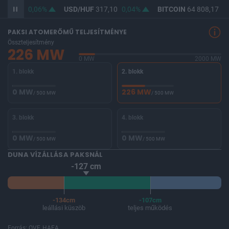
365,63
0,06%
USD/HUF
317,10
0,04%
BITCOIN
64 808,17
0,
PAKSI ATOMERŐMŰ TELJESÍTMÉNYE
Összteljesítmény
226 MW
0 MW
2000 MW
1. blokk
2. blokk
0 MW
226 MW
/ 500 MW
/ 500 MW
3. blokk
4. blokk
0 MW
0 MW
/ 500 MW
/ 500 MW
DUNA VÍZÁLLÁSA PAKSNÁL
-127 cm
-134cm
-107cm
leállási küszöb
teljes működés
Forrás: OVF, HAEA