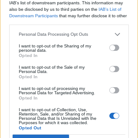
Street Journal.
IAB’s list of downstream participants. This information may
also be disclosed by us to third parties on the
IAB’s List of
Downstream Participants
that may further disclose it to other
Amerika legvagyonosabb 1%-a a teljes jövedelem 21.2%-át
third parties.
tudhatta magáénak 2005-ben, amely hatalmas ugrást
jelent az egy évvel korábbi 19%-hoz képest, és meghaladta
Personal Data Processing Opt Outs
a 2000-ben felállított 20.8%-os csúcsot is. A legrosszabbul
kereső 50% a teljes bevétel 12.8%-át tudhatta magáénak
I want to opt-out of the Sharing of my
personal data.
összesen, amely valamelyest elmarad a 2000. évi 13%-hoz
Opted In
képest, illetve a 2004. évi 13.4%-hoz képest....
I want to opt-out of the Sale of my
Personal Data.
Opted In
KEDVES OLVASÓNK!
I want to opt-out of processing my
A keresett cikk a portfolio.hu hírarchívumához
Personal Data for Targeted Advertising.
Opted In
tartozik, melynek olvasása előfizetéses
regisztrációhoz kötött.
I want to opt-out of Collection, Use,
Retention, Sale, and/or Sharing of my
Personal Data that Is Unrelated with the
Az előfizetés a következőket tartalmazza:
Purposes for which it was collected.
Portfolio.hu teljes cikkarchívum
Opted Out
Kötéslisták: BÉT elmúlt 2 év napon belüli