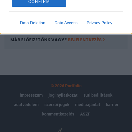
CONFIRM
kötéslistái
Előfizetés
Data Deletion
Data Access
Privacy Policy
MÁR ELŐFIZETŐNK VAGY?
BEJELENTKEZÉS
© 2026 Portfolio
impresszum
jogi nyilatkozat
süti beállítások
adatvédelem
szerzői jogok
médiaajánlat
karrier
kommentkezelés
ÁSZF