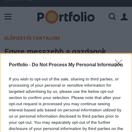
A Paksi Atomerőmű összteljesítménye 226 MW. A Duna vízállá
ELŐFIZETŐI TARTALOM
Egyre messzebb a gazdagok
Portfolio -
Do Not Process My Personal Information
Portfolio
2007. október 12. 12:18
If you wish to opt-out of the sale, sharing to third parties, or
processing of your personal or sensitive information for
Egyre növekednek a jövedelmi különbségek az
targeted advertising by us, please use the below opt-out
Egyesült Államokban az IRS adatai szerint, sőt,
section to confirm your selection. Please note that after your
opt-out request is processed you may continue seeing
2005-ben az 1990-es években felállított rekordot
interest-based ads based on personal information utilized by
is megdöntötte. Két évvel ezelőtt ugyanis a
us or personal information disclosed to third parties prior to
lakosság legvagyonosabb 1%-a az összes
your opt-out. You may separately opt-out of the further
jövedelem 21.2%-át zsebelhette be - írja a Wall
disclosure of your personal information by third parties on the