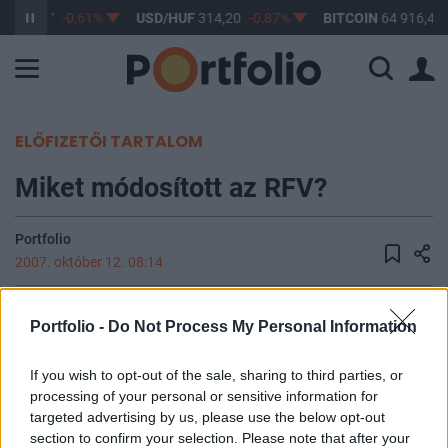
F
363,17
-0,61%
USD/HUF
314,20
-0,87%
BITCOIN
64 916,47
ELŐFIZETŐI TARTALOM
Miket módosított az RFV?
Portfolio
2007. október 12. 08:14
Az RFV közzétett egy táblázatot arról, hogy milyen
Portfolio -
Do Not Process My Personal Information
módosításokat hajtott végre az október 3 és
október 10 között eltelt időszakban közzétett
If you wish to opt-out of the sale, sharing to third parties, or
vezető tisztségviselők részvénytranzakcióiban.
processing of your personal or sensitive information for
targeted advertising by us, please use the below opt-out
section to confirm your selection. Please note that after your