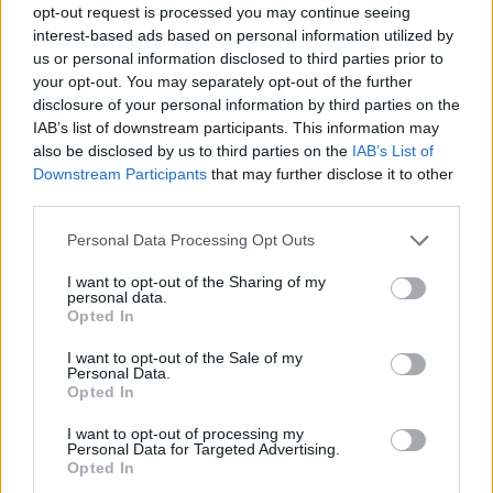
opt-out request is processed you may continue seeing
KEDVES OLVASÓNK!
interest-based ads based on personal information utilized by
us or personal information disclosed to third parties prior to
A keresett cikk a portfolio.hu hírarchívumához
your opt-out. You may separately opt-out of the further
tartozik, melynek olvasása előfizetéses
disclosure of your personal information by third parties on the
regisztrációhoz kötött.
IAB’s list of downstream participants. This information may
also be disclosed by us to third parties on the
IAB’s List of
Az előfizetés a következőket tartalmazza:
Downstream Participants
that may further disclose it to other
Portfolio.hu teljes cikkarchívum
third parties.
Kötéslisták: BÉT elmúlt 2 év napon belüli
Personal Data Processing Opt Outs
kötéslistái
I want to opt-out of the Sharing of my
personal data.
Előfizetés
Opted In
I want to opt-out of the Sale of my
Personal Data.
MÁR ELŐFIZETŐNK VAGY?
BEJELENTKEZÉS
Opted In
I want to opt-out of processing my
Personal Data for Targeted Advertising.
Opted In