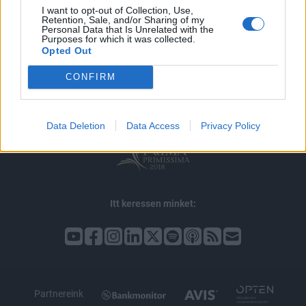
I want to opt-out of Collection, Use,
Retention, Sale, and/or Sharing of my
Personal Data that Is Unrelated with the
Purposes for which it was collected.
© 2026 Portfolio
Opted Out
impresszum
jogi nyilatkozat
süti beállítások
CONFIRM
adatvédelem
szerzői jogok
médiaajánlat
karrier
kommentkezelés
ÁSZF
Data Deletion
Data Access
Privacy Policy
Itt keressen minket:
Partnereink