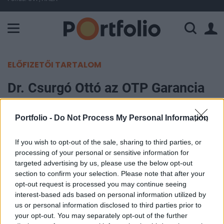
A Paksi Atomerőmű összteljesítménye 226 MW. A Duna vízállá
ELŐFIZETŐI TARTALOM
Dr. Csurgó Ottó az OTP Garancia
nem-életbiztosítási vezetője
Portfolio -
Do Not Process My Personal Information
Portfolio
2007. október 17. 11:44
If you wish to opt-out of the sale, sharing to third parties, or
processing of your personal or sensitive information for
targeted advertising by us, please use the below opt-out
Az OTP Garancia Biztosító Zrt. Dr. Csurgó Ottót
section to confirm your selection. Please note that after your
nevezte ki a nem-életbiztosítási üzletág
opt-out request is processed you may continue seeing
vezérigazgató-helyettesének. Dr. Csurgó Ottó
interest-based ads based on personal information utilized by
us or personal information disclosed to third parties prior to
2002 óta elnöki tanácsadóként közreműködött az
your opt-out. You may separately opt-out of the further
OTP Garancia Biztosító külföldi leányvállalatainak