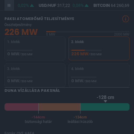
F
365,49
0,02%
USD/HUF
317,22
0,08%
BITCOIN
64 260,69
-
PAKSI ATOMERŐMŰ TELJESÍTMÉNYE
Összteljesítmény
226 MW
0 MW
2000 MW
1. blokk
2. blokk
0 MW
226 MW
/ 500 MW
/ 500 MW
3. blokk
4. blokk
0 MW
0 MW
/ 500 MW
/ 500 MW
DUNA VÍZÁLLÁSA PAKSNÁL
-128 cm
-144cm
-134cm
biztonsági határ
leállási küszöb
Forrás: OVF, HAEA