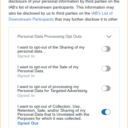
disclosure of your personal information by third parties on the
alapításában és irányításában Szlovákiában,
IAB’s list of downstream participants. This information may
Bulgáriában és Romániában.
also be disclosed by us to third parties on the
IAB’s List of
Downstream Participants
that may further disclose it to other
Pályafutását az Állami Biztosítónál kezdte a 80-as
third parties.
években, később a Coloniánál illetve az AXA Coloniánál
Personal Data Processing Opt Outs
dolgozott, 1995 és 2001 között elnök-vezérigazgatóként.
2000-2001 között az AXA közép-európai holding
I want to opt-out of the Sharing of my
personal data.
igazgatóságának tagja. Ezt követően több nemzetközi
Opted In
projektben vett részt, majd elnöki tanácsadóként
csatlakozott az OTP Garancia Biztosítóhoz. A szakember...
I want to opt-out of the Sale of my
Personal Data.
Opted In
KEDVES OLVASÓNK!
I want to opt-out of processing my
Personal Data for Targeted Advertising.
A keresett cikk a portfolio.hu hírarchívumához
Opted In
tartozik, melynek olvasása előfizetéses
I want to opt-out of Collection, Use,
regisztrációhoz kötött.
Retention, Sale, and/or Sharing of my
Personal Data that Is Unrelated with the
Purposes for which it was collected.
Az előfizetés a következőket tartalmazza:
Opted Out
Portfolio.hu teljes cikkarchívum