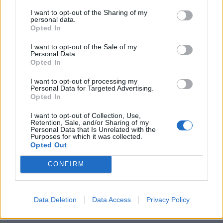
KEDVES OLVASÓNK!
I want to opt-out of the Sharing of my
personal data.
A keresett cikk a portfolio.hu hírarchívumához
Opted In
tartozik, melynek olvasása előfizetéses
I want to opt-out of the Sale of my
regisztrációhoz kötött.
Personal Data.
Opted In
Az előfizetés a következőket tartalmazza:
Portfolio.hu teljes cikkarchívum
I want to opt-out of processing my
Personal Data for Targeted Advertising.
Kötéslisták: BÉT elmúlt 2 év napon belüli
Opted In
kötéslistái
I want to opt-out of Collection, Use,
Retention, Sale, and/or Sharing of my
Personal Data that Is Unrelated with the
Előfizetés
Purposes for which it was collected.
Opted Out
CONFIRM
MÁR ELŐFIZETŐNK VAGY?
BEJELENTKEZÉS
Data Deletion
Data Access
Privacy Policy