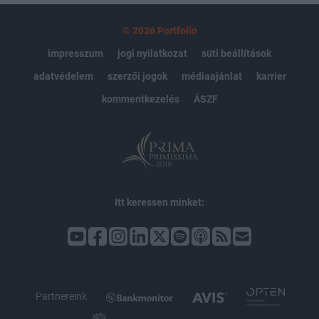
© 2026 Portfolio
impresszum
jogi nyilatkozat
süti beállítások
adatvédelem
szerzői jogok
médiaajánlat
karrier
kommentkezelés
ÁSZF
Itt keressen minket:
Partnereink