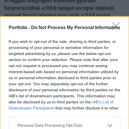
A reggeli megingást követően gyorsan
helyrerázódtak a főbb nyugat-európai indexek,
melyek közül jelenleg már csak a DAX mutat
enyhe csökkenést. A régióban eközben még
Portfolio -
Do Not Process My Personal Information
csökkenést mutatnak a börzék, a PX 0.2%-os, az
RTS 0.6%-os, a WIG20 pedig 0.4%-os mínuszban
If you wish to opt-out of the sale, sharing to third parties, or
áll. A BUX a nyitás utáni lejtmenetet követően
processing of your personal or sensitive information for
délre magához tért és jelenleg már stagnálva
targeted advertising by us, please use the below opt-out
section to confirm your selection. Please note that after your
27,949 ponton áll.
opt-out request is processed you may continue seeing
interest-based ads based on personal information utilized by
RABAReal-time árfolyamInformációs panel A délután során
us or personal information disclosed to third parties prior to
számos fontos amerikai makrogazdasági adat lát
your opt-out. You may separately opt-out of the further
napvilágot, melyek mellett a megjelent és megjelenő
disclosure of your personal information by third parties on the
vállalati jelentések mozgathatják a piacokat. 14.30-kor
IAB’s list of downstream participants. This information may
egyszerre 4 makroadat is érkezik, köztük a szeptemberi
also be disclosed by us to third parties on the
IAB’s List of
infláció és maginfláció, a megkezdett házépítések,
Downstream Participants
that may further disclose it to other
third parties.
valamint a kiadott építési engedélyek. Ezt követően...
Personal Data Processing Opt Outs