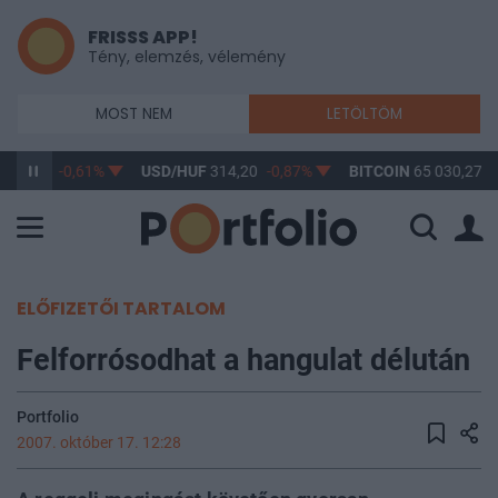
FRISSS APP!
Tény, elemzés, vélemény
MOST NEM
LETÖLTÖM
363,17
-0,61%
USD/HUF
314,20
-0,87%
BITCOIN
65 030,27
0
ELŐFIZETŐI TARTALOM
Felforrósodhat a hangulat délután
Portfolio
2007. október 17. 12:28