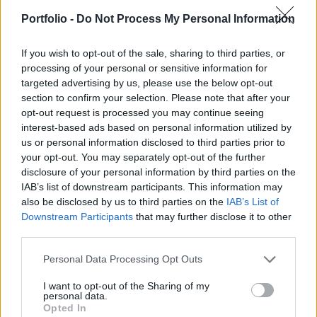
vezérigazgatójával, dr. Tóth Péterrel
Portfolio -
Do Not Process My Personal Information
beszélgettünk.
If you wish to opt-out of the sale, sharing to third parties, or
PHYLAXIAReal-time árfolyamInformációs panel"A
processing of your personal or sensitive information for
visszaesésnek semmiféle fundamentális alapja nincs, sőt
targeted advertising by us, please use the below opt-out
section to confirm your selection. Please note that after your
a bábolnai üzemavatás új értéket teremtett a társaság és a
opt-out request is processed you may continue seeing
részvényesek számára, melyből következően egy
interest-based ads based on personal information utilized by
tisztességes árfolyam-emelkedés lett volna reális. Az
us or personal information disclosed to third parties prior to
árfolyam-esés okainak vizsgálata nem tartozik
your opt-out. You may separately opt-out of the further
hatáskörünkbe." - áll a közleményben. A társaság
disclosure of your personal information by third parties on the
közleményéből...
IAB’s list of downstream participants. This information may
also be disclosed by us to third parties on the
IAB’s List of
Downstream Participants
that may further disclose it to other
KEDVES OLVASÓNK!
third parties.
A keresett cikk a portfolio.hu hírarchívumához
Personal Data Processing Opt Outs
tartozik, melynek olvasása előfizetéses
I want to opt-out of the Sharing of my
regisztrációhoz kötött.
personal data.
Opted In
Az előfizetés a következőket tartalmazza: