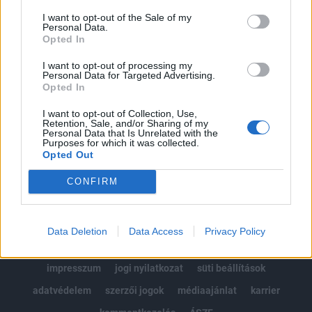
Portfolio.hu teljes cikkarchívum
I want to opt-out of the Sale of my
Personal Data.
Kötéslisták: BÉT elmúlt 2 év napon belüli
Opted In
kötéslistái
I want to opt-out of processing my
Personal Data for Targeted Advertising.
Előfizetés
Opted In
I want to opt-out of Collection, Use,
Retention, Sale, and/or Sharing of my
Personal Data that Is Unrelated with the
MÁR ELŐFIZETŐNK VAGY?
BEJELENTKEZÉS
Purposes for which it was collected.
Opted Out
CONFIRM
Data Deletion
Data Access
Privacy Policy
© 2026 Portfolio
impresszum
jogi nyilatkozat
süti beállítások
adatvédelem
szerzői jogok
médiaajánlat
karrier