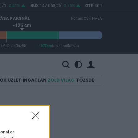
71
0,41%
BUX
147 668,25
0,75%
OTP
46 280
0,83%
MO
LÁSA PAKSNÁL
Forrás: OVF, HAEA
-126 cm
m
leállási küszöb
-107cm
teljes működés
 a teljes működés -107 cm.
SOK
ÜZLET
INGATLAN
ZÖLD VILÁG
TŐZSDE
 meg a
sonal or