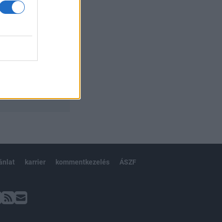
ánlat
karrier
kommentkezelés
ÁSZF