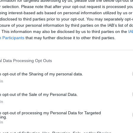
formation for targeted advertising by us, please use the below opt-out s
r selection. Please note that after your opt-out request is processed y
05
eing interest-based ads based on personal information utilized by us or
disclosed to third parties prior to your opt-out. You may separately opt-
losure of your personal information by third parties on the IAB’s list of
szvényopció programot hírdetett meg, mely célja, hogy
. This information may also be disclosed by us to third parties on the
IA
atótanácsi tagjainak, valamint vezetőinek érdekeltség
Participants
that may further disclose it to other third parties.
ek javításában és a részvényesi érték növelésében. 
rogram a közgyűlés általi elfogadással lép hatályba.
l Data Processing Opt Outs
n összesen maximálisan 1,250,000 darab részvényre szerezhető
 által kibocsátott Részvények 5.94 %-át teszi ki. A Program alap
o opt-out of the Sharing of my personal data.
, aki az Opciók 6. pontban meghatározott megnyílásakor a Tár
In
vagy Igazgatótanácsának elnöke. A Program Résztvevői között.
o opt-out of the Sale of my Personal Data.
In
ASÓNK!
to opt-out of processing my Personal Data for Targeted
a portfolio.hu hírarchívumához tartozik, melynek olvasása előf
ing.
ötött.
In
övetkezőket tartalmazza: