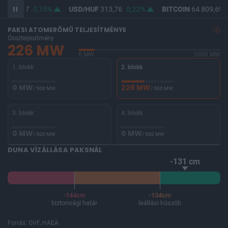
F
362,27
0,15%
USD/HUF
313,76
0,22%
BITCOIN
64 809,69
PAKSI ATOMERŐMŰ TELJESÍTMÉNYE
Összteljesítmény
226 MW
0 MW
2000 MW
1. blokk
2. blokk
0 MW
226 MW
/ 500 MW
/ 500 MW
3. blokk
4. blokk
0 MW
0 MW
/ 500 MW
/ 500 MW
DUNA VÍZÁLLÁSA PAKSNÁL
-131 cm
-144cm
-134cm
biztonsági határ
leállási küszöb
Forrás: OVF, HAEA