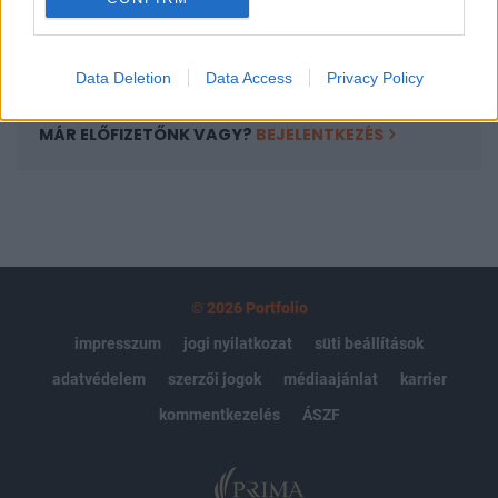
Előfizetés
Data Deletion
Data Access
Privacy Policy
MÁR ELŐFIZETŐNK VAGY?
BEJELENTKEZÉS
© 2026 Portfolio
impresszum
jogi nyilatkozat
süti beállítások
adatvédelem
szerzői jogok
médiaajánlat
karrier
kommentkezelés
ÁSZF