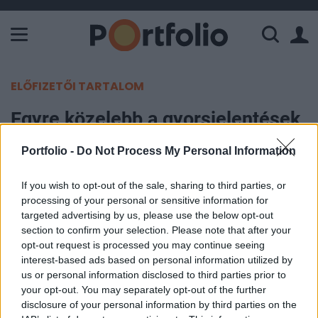
A Paksi Atomerőmű összteljesítménye 226 MW. A Duna vízállá
ELŐFIZETŐI TARTALOM
Egyre közelebb a gyorsjelentések,
ismét lendületbe jött a Rába
Portfolio -
Do Not Process My Personal Information
Portfolio
If you wish to opt-out of the sale, sharing to third parties, or
2007. október 26. 17:05
processing of your personal or sensitive information for
targeted advertising by us, please use the below opt-out
section to confirm your selection. Please note that after your
Mínuszban tartózkodott a mai nap nagyobb
opt-out request is processed you may continue seeing
részében a BUX, mely 0.3%-os csökkenéssel zárta
interest-based ads based on personal information utilized by
a hét utolsó kereskedési napját. Az európai börzék
us or personal information disclosed to third parties prior to
a vállalati gyorsjelentések hátán emelkedtek, és
your opt-out. You may separately opt-out of the further
az amerikai börzék is pluszban nyitottak. A régiós
disclosure of your personal information by third parties on the