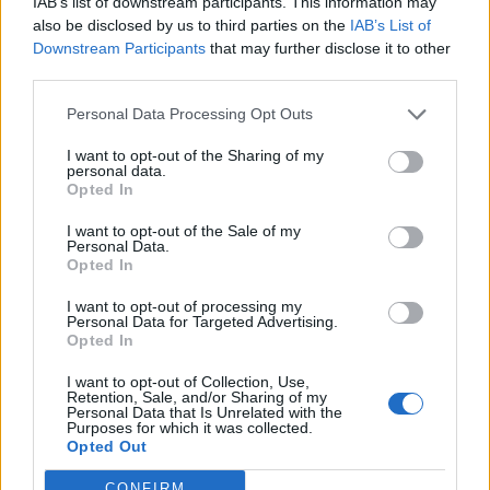
IAB’s list of downstream participants. This information may
indexek vegyes képet mutattak, a legjobb
also be disclosed by us to third parties on the
IAB’s List of
teljesítményt az újabb csúcsra törő olajárak
Downstream Participants
that may further disclose it to other
hatására 2%-kal emelkedő orosz RTS index
third parties.
produkálta. Emellett a cseh PX 1.3%-kal került
Personal Data Processing Opt Outs
feljebb, míg a lengyel WIG 20 0.1%-kal csökkent. A
hazai piac forgalma átlagtól kissé elmaradó 21.5
I want to opt-out of the Sharing of my
personal data.
milliárd forintos volt.
Opted In
I want to opt-out of the Sale of my
Personal Data.
Opted In
KEDVES OLVASÓNK!
I want to opt-out of processing my
A keresett cikk a portfolio.hu hírarchívumához
Personal Data for Targeted Advertising.
tartozik, melynek olvasása előfizetéses
Opted In
regisztrációhoz kötött.
I want to opt-out of Collection, Use,
Retention, Sale, and/or Sharing of my
Az előfizetés a következőket tartalmazza:
Personal Data that Is Unrelated with the
Purposes for which it was collected.
Portfolio.hu teljes cikkarchívum
Opted Out
Kötéslisták: BÉT elmúlt 2 év napon belüli
kötéslistái
CONFIRM