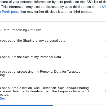
losure of your personal information by third parties on the IAB’s list of
 milliárd forintos.
. This information may also be disclosed by us to third parties on the
IA
Participants
that may further disclose it to other third parties.
amInformációs panelA legmagasabb, 6.8 milliárd forint feletti
ankpapírok a délelőtt során 2% feleti pluszban is álltak, jelenleg
A negatív befektetői környezetben kibontakozó vételi erőben sz
iók szerint az AXA 10%-os tulajdonrészt szerez az OTP-ben. Min
l Data Processing Opt Outs
o opt-out of the Sharing of my personal data.
ASÓNK!
In
a portfolio.hu hírarchívumához tartozik, melynek olvasása előf
o opt-out of the Sale of my Personal Data.
ötött.
In
övetkezőket tartalmazza:
to opt-out of processing my Personal Data for Targeted
 teljes cikkarchívum
ing.
In
 BÉT elmúlt 2 év napon belüli
o opt-out of Collection, Use, Retention, Sale, and/or Sharing
ersonal Data that Is Unrelated with the Purposes for which it
lected.
Előfizetés
Out