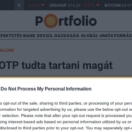
/HUF
363,17
-0,61%
USD/HUF
314,20
-0,87%
BITCOIN
64 973
EFEKTETÉS
BANK
DEVIZA
GAZDASÁG
GLOBÁL
UNIÓS FORRÁ
TALOM
OTP tudta tartani magát
-
Do Not Process My Personal Information
55
to opt-out of the sale, sharing to third parties, or processing of your per
őtt az európai és régiós részvényindexek, a befektető
formation for targeted advertising by us, please use the below opt-out s
tdöntés előtt. A tegnapi csúcsdöntő régiós indexek kö
r selection. Please note that after your opt-out request is processed y
X 0.9, az orosz RTS 1%-os mínuszban van, mely utóbbi 
eing interest-based ads based on personal information utilized by us or
 visszakorrekciójával is. A BUX 0.3%-os pluszban tartó
disclosed to third parties prior to your opt-out. You may separately opt-