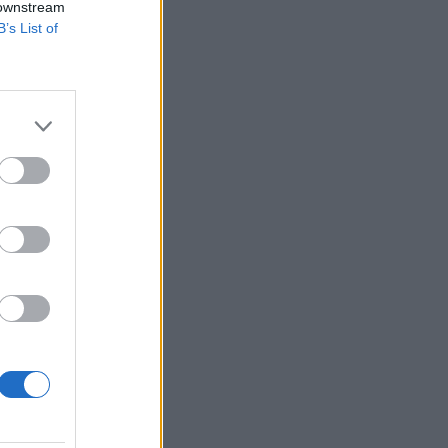
 downstream
B’s List of
 forgalom az OTP
 1.4%-os az
erepe lehet annak,
dezek...
izetéses