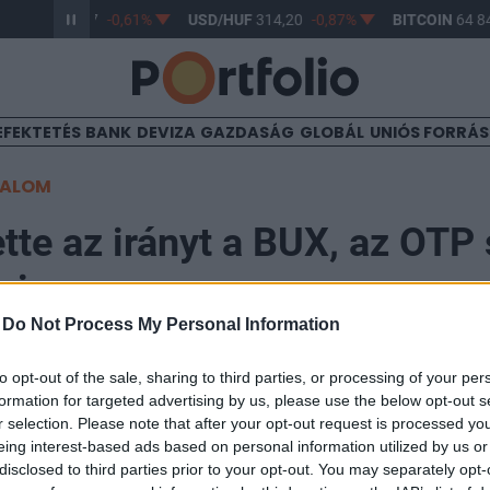
R/HUF
363,17
-0,61%
USD/HUF
314,20
-0,87%
BITCOIN
64 84
EFEKTETÉS
BANK
DEVIZA
GAZDASÁG
GLOBÁL
UNIÓS FORRÁ
TALOM
ette az irányt a BUX, az OTP
ni
-
Do Not Process My Personal Information
to opt-out of the sale, sharing to third parties, or processing of your per
formation for targeted advertising by us, please use the below opt-out s
r selection. Please note that after your opt-out request is processed y
gulatnak megfelelően a BUX is lefelé vette az irányt a
eing interest-based ads based on personal information utilized by us or
eg 1.1%-os mínuszban tartózkodik. A régiós indexek kö
disclosed to third parties prior to your opt-out. You may separately opt-