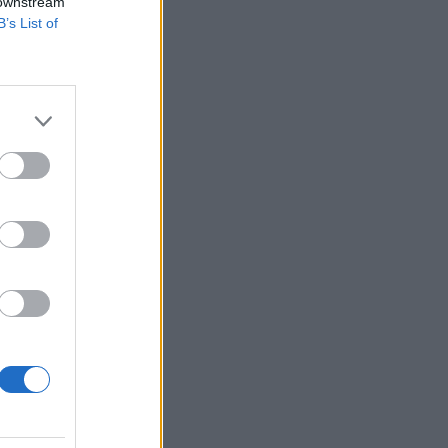
 downstream
B’s List of
 jellemzi a mai
rosz befektető
2008.01.03 08:3310%
%-os mínuszban...
izetéses