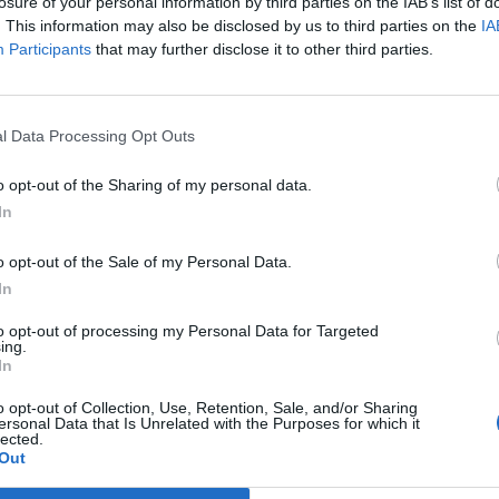
WIG-20 0.5%-ot esett.
losure of your personal information by third parties on the IAB’s list of
. This information may also be disclosed by us to third parties on the
IA
yamInformációs panelA legnagyobb forgalom az OTP részvényeit
Participants
that may further disclose it to other third parties.
folyama 1.6%-kal került lejjebb. Medget Rahimkulov, az ismert o
 befolyása 10% fölé emelkedett az OTP-ben.Kapcsolódó cikkünk
z OTP-ben! (4.)A vezető részvények közül a MOL árfolyama 0.8
l Data Processing Opt Outs
o opt-out of the Sharing of my personal data.
ASÓNK!
In
a portfolio.hu hírarchívumához tartozik, melynek olvasása előf
o opt-out of the Sale of my Personal Data.
ötött.
In
övetkezőket tartalmazza:
to opt-out of processing my Personal Data for Targeted
 teljes cikkarchívum
ing.
 BÉT elmúlt 2 év napon belüli
In
o opt-out of Collection, Use, Retention, Sale, and/or Sharing
ersonal Data that Is Unrelated with the Purposes for which it
lected.
Előfizetés
Out