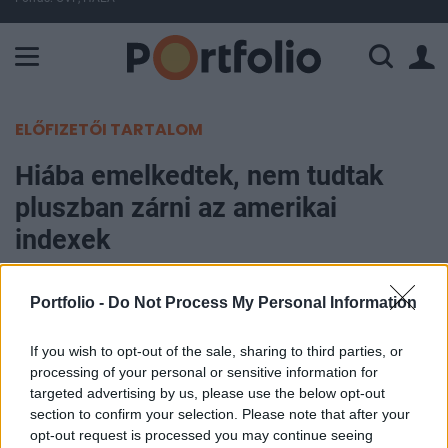
A Paksi Atomerőmű összteljesítménye 227 MW. A Duna vízállá
ELŐFIZETŐI TARTALOM
Hiába emelkedtek, nem tudtak
pluszban zárni az amerikai
indexek
Portfolio
Portfolio -
Do Not Process My Personal Information
2008. január 23. 08:09
If you wish to opt-out of the sale, sharing to third parties, or
A Fed tegnapi kamatvágása némi megnyugvást
processing of your personal or sensitive information for
hozott az amerikai piacokon is, így az irányadó
targeted advertising by us, please use the below opt-out
section to confirm your selection. Please note that after your
indexek részben le tudták dolgozni a nap eleji
opt-out request is processed you may continue seeing
zuhanást, azonban végül nem sikerült pluszban