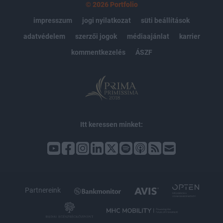
© 2026 Portfolio
impresszum
jogi nyilatkozat
süti beállítások
adatvédelem
szerzői jogok
médiaajánlat
karrier
kommentkezelés
ÁSZF
Itt keressen minket:
Partnereink