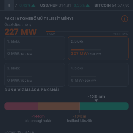
F
363,27
0,43%
USD/HUF
314,81
0,55%
BITCOIN
64 577,92
PAKSI ATOMERŐMŰ TELJESÍTMÉNYE
Összteljesítmény
227 MW
0 MW
2000 MW
1. blokk
2. blokk
0 MW
227 MW
/ 500 MW
/ 500 MW
3. blokk
4. blokk
0 MW
0 MW
/ 500 MW
/ 500 MW
DUNA VÍZÁLLÁSA PAKSNÁL
-130 cm
-144cm
-134cm
biztonsági határ
leállási küszöb
Forrás: OVF, HAEA