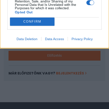
Retention, Sale, and/or Sharing of my
A keresett cikk a portfolio.hu hírarchívumához
Personal Data that Is Unrelated with the
Purposes for which it was collected.
tartozik, melynek olvasása előfizetéses
Opted Out
regisztrációhoz kötött.
CONFIRM
Az előfizetés a következőket tartalmazza:
Portfolio.hu teljes cikkarchívum
Kötéslisták: BÉT elmúlt 2 év napon belüli
Data Deletion
Data Access
Privacy Policy
kötéslistái
Előfizetés
MÁR ELŐFIZETŐNK VAGY?
BEJELENTKEZÉS