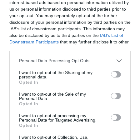
interest-based ads based on personal information utilized by
zárni, a Dow 128 pontot esett, 1.1%-os mínuszban
us or personal information disclosed to third parties prior to
fejezte be a napot. Az S&P 500 szintén 1.1%-kal
your opt-out. You may separately opt-out of the further
disclosure of your personal information by third parties on the
került lejjebb, a Nasdaq pedig 2%-ot esett. A főbb
IAB’s list of downstream participants. This information may
ázsiai indexek viszont pluszba fordultak ma
also be disclosed by us to third parties on the
IAB’s List of
reggel, a Dow futures jelenleg 67 pontos
Downstream Participants
that may further disclose it to other
mínuszban tartózkodik.
third parties.
A Fed a tegnapi napon 75 bázispontos kamatvágást
Personal Data Processing Opt Outs
jelentett be a felkorbácsolt pénz-és tőkepiaci kedélyek
I want to opt-out of the Sharing of my
megnyugtatása érdekében, amelyre a piacok kezdetben
personal data.
Opted In
kitörő lelkesedéssel reagáltak, azonban az európai indexek
a délután folyamán meglehetősen vegyes képet
I want to opt-out of the Sale of my
mutattak.Kapcsolódó cikkünk2008.01.22 14:21 75 bp-os
Personal Data.
Opted In
kamatvágás a Fed-től! - Nagyot ugrott a tőzsde (3.)A Dow
30...
I want to opt-out of processing my
Personal Data for Targeted Advertising.
Opted In
KEDVES OLVASÓNK!
I want to opt-out of Collection, Use,