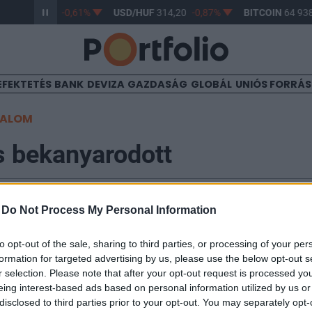
/HUF
363,17
-0,61%
USD/HUF
314,20
-0,87%
BITCOIN
64 938
EFEKTETÉS
BANK
DEVIZA
GAZDASÁG
GLOBÁL
UNIÓS FORRÁ
TALOM
s bekanyarodott
-
Do Not Process My Personal Information
7
to opt-out of the sale, sharing to third parties, or processing of your per
ridős indexek esésével párhuzamosan Európa is lefelé v
formation for targeted advertising by us, please use the below opt-out s
 francia CAC-40 1.6, az angol FTSE 100 pedig 1.5%-os
r selection. Please note that after your opt-out request is processed y
leg. Újabb impulzus híján a befektetők a profitrealizál
eing interest-based ads based on personal information utilized by us or
edig leginkább a bankszektorban van lehetőség. Továb
disclosed to third parties prior to your opt-out. You may separately opt-