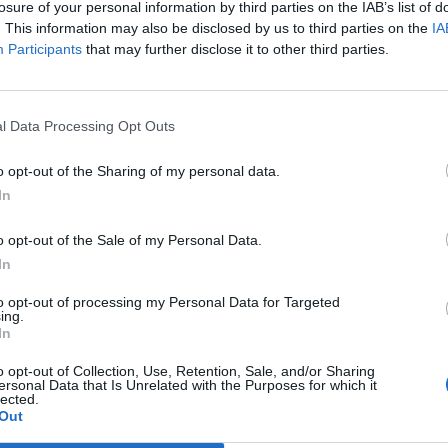
losure of your personal information by third parties on the IAB’s list of
i gazdaságélénkítő és bankmentő csomag újabb részle
. This information may also be disclosed by us to third parties on the
IA
Participants
that may further disclose it to other third parties.
z elmúlt napok felülteljesítését követően ma lefelé tart, a befek
ban a profitrealizálás mellett döntenek. A tegnapi nap sztárja, 
Suisse 3.1, a HSBC Holdings 3.7, a Deutsche Bank 2.4, a UBS ped
bi ma tette közzé negyedik negyedéves gyorsjelentését, melyben
l Data Processing Opt Outs
o opt-out of the Sharing of my personal data.
ASÓNK!
In
a portfolio.hu hírarchívumához tartozik, melynek olvasása előf
o opt-out of the Sale of my Personal Data.
ötött.
In
övetkezőket tartalmazza:
to opt-out of processing my Personal Data for Targeted
 teljes cikkarchívum
ing.
In
 BÉT elmúlt 2 év napon belüli
o opt-out of Collection, Use, Retention, Sale, and/or Sharing
ersonal Data that Is Unrelated with the Purposes for which it
lected.
Előfizetés
Out