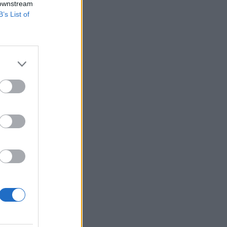
 downstream
tei adhatnak.
B’s List of
tetők újabb
a Barclays 4%-ot
ig 1%-kal ér
...
izetéses