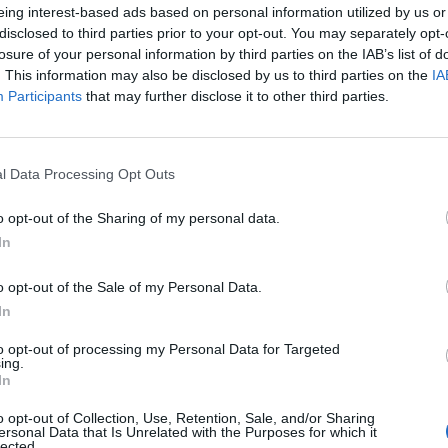
ester United és a Barcelona a második illetve a harma
eing interest-based ads based on personal information utilized by us or
elentés szerint, amely árbevétel alapján rangsorolja a
disclosed to third parties prior to your opt-out. You may separately opt-
 A három dobogós csapat mindegyike több mint 300 mi
losure of your personal information by third parties on the IAB’s list of
. This information may also be disclosed by us to third parties on the
IA
zkélkedhet. A "Football Money League" kiadványban s
Participants
that may further disclose it to other third parties.
07/2008-as idényre vonatkozó aktuális pénzügyi adat
 öt év után sikerült visszatérnie az 5 legnagyobb csapat közé
 negyedik helyen végzett az idei listán, a bajor csapatot pedig a 
l Data Processing Opt Outs
Jones, a Deloitte Sport Üzletági Csoportjának partnere ezt a kö
o opt-out of the Sharing of my personal data.
 Real Madrid 2007/2008-as idényben elért 4 százalékos árbevét
In
ASÓNK!
o opt-out of the Sale of my Personal Data.
In
a portfolio.hu hírarchívumához tartozik, melynek olvasása előf
ötött.
to opt-out of processing my Personal Data for Targeted
ing.
In
övetkezőket tartalmazza:
 teljes cikkarchívum
o opt-out of Collection, Use, Retention, Sale, and/or Sharing
 BÉT elmúlt 2 év napon belüli
ersonal Data that Is Unrelated with the Purposes for which it
lected.