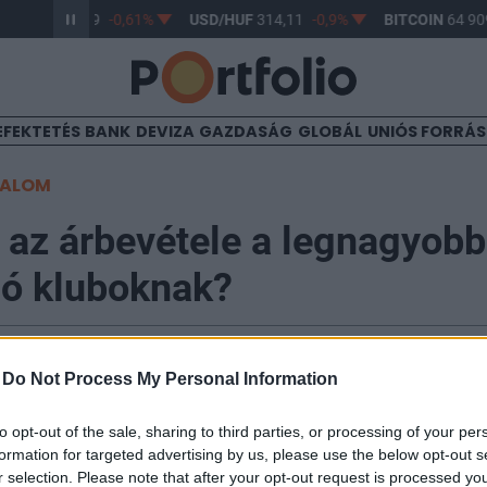
R/HUF
363,19
-0,61%
USD/HUF
314,11
-0,9%
BITCOIN
64 909
EFEKTETÉS
BANK
DEVIZA
GAZDASÁG
GLOBÁL
UNIÓS FORRÁ
TALOM
az árbevétele a legnagyobb
gó kluboknak?
7
-
Do Not Process My Personal Information
i tanácsadó cég legfrissebb "Football Money League" c
to opt-out of the sale, sharing to third parties, or processing of your per
formation for targeted advertising by us, please use the below opt-out s
lanul a Real Madrid a legnagyobb árbevételt elérő labd
r selection. Please note that after your opt-out request is processed y