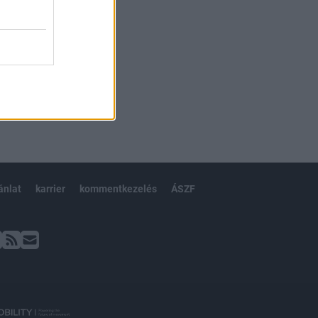
ánlat
karrier
kommentkezelés
ÁSZF