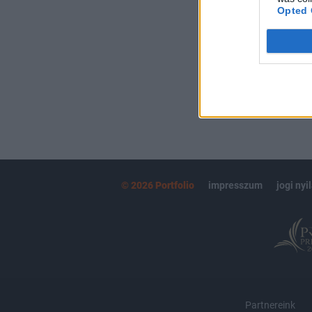
kötéslistái
Opted 
MÁR ELŐFIZETŐ
© 2026 Portfolio
impresszum
jogi nyi
Partnereink