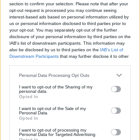
iparági index 6,7%-kal erősödött - az...
section to confirm your selection. Please note that after your
opt-out request is processed you may continue seeing
interest-based ads based on personal information utilized by
KEDVES OLVASÓNK!
us or personal information disclosed to third parties prior to
your opt-out. You may separately opt-out of the further
A keresett cikk a portfolio.hu hírarchívumához
disclosure of your personal information by third parties on the
tartozik, melynek olvasása előfizetéses
IAB’s list of downstream participants. This information may
regisztrációhoz kötött.
also be disclosed by us to third parties on the
IAB’s List of
Downstream Participants
that may further disclose it to other
Az előfizetés a következőket tartalmazza:
third parties.
Portfolio.hu teljes cikkarchívum
Personal Data Processing Opt Outs
Kötéslisták: BÉT elmúlt 2 év napon belüli
kötéslistái
I want to opt-out of the Sharing of my
personal data.
Opted In
Előfizetés
I want to opt-out of the Sale of my
Personal Data.
Opted In
MÁR ELŐFIZETŐNK VAGY?
BEJELENTKEZÉS
I want to opt-out of processing my
Personal Data for Targeted Advertising.
Opted In