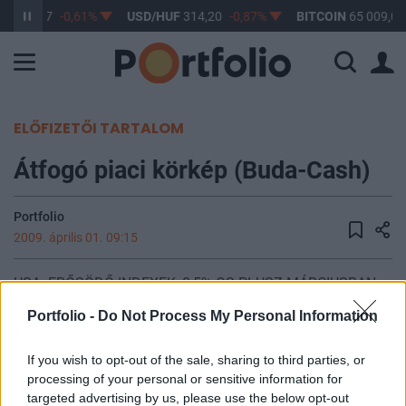
UF
363,17
-0,61%
USD/HUF
314,20
-0,87%
BITCOIN
65 009,07
ELŐFIZETŐI TARTALOM
Átfogó piaci körkép (Buda-Cash)
Portfolio
2009. április 01. 09:15
USA: ERŐSÖDŐ INDEXEK, 8,5%-OS PLUSZ MÁRCIUSBAN -
erősödéssel zárták a tegnapi kereskedést az USA
Portfolio -
Do Not Process My Personal Information
részvénypiacai, csakúgy mint a hónap egészét; az S&P 500
index 8,5%-kal erősödött márciusban, ami 2002 óta a
If you wish to opt-out of the sale, sharing to third parties, or
legjobb havi teljesítményt jelenti - a pénzügyi szektor hétfői
processing of your personal or sensitive information for
jelentős esését tegnap pozitív korrekció követte, így az
targeted advertising by us, please use the below opt-out