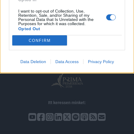
I want to opt-out of Collection, Use,
Retention, Sale, and/or Sharing of my
Personal Data that Is Unrelated with the
Purposes for which it was collected.
Opted Out
© 2026 Portfolio
impresszum
jogi nyilatkozat
süti beállítások
CONFIRM
adatvédelem
szerzői jogok
médiaajánlat
karrier
kommentkezelés
ÁSZF
Data Deletion
Data Access
Privacy Policy
Itt keressen minket: