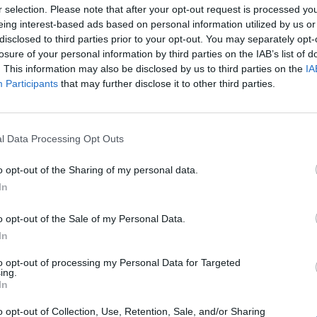
r selection. Please note that after your opt-out request is processed y
eing interest-based ads based on personal information utilized by us or
nyersanyagpiaci alapokba az év első negyedében, a be
disclosed to third parties prior to your opt-out. You may separately opt-
ccal bíró alapokat és a tőzsdén kereskedett termékeke
losure of your personal information by third parties on the IAB’s list of
 fundokkal szemben. Az EPFR Global adatai szerint má
. This information may also be disclosed by us to third parties on the
IA
Participants
that may further disclose it to other third parties.
 3.2 milliárd dolláros nettó tőkebeáramlást élvezhett
ékek esetében 24 milliárd dolláros volt a beáramlás.
lapotok miatt a csúcsokhoz képest a nyersanyagok is sokat zuh
l Data Processing Opt Outs
kezdik vagyonuk egy részét ezen eszközökbe átcsoportosítani. A
pések miatt ugyanis többen tartanak az inflációs nyomástól, me
o opt-out of the Sharing of my personal data.
édeni. Az EPFR adatai szerint az idei évben a nyersanyag alapok
In
o opt-out of the Sale of my Personal Data.
ASÓNK!
In
a portfolio.hu hírarchívumához tartozik, melynek olvasása előf
to opt-out of processing my Personal Data for Targeted
ing.
ötött.
In
övetkezőket tartalmazza:
o opt-out of Collection, Use, Retention, Sale, and/or Sharing