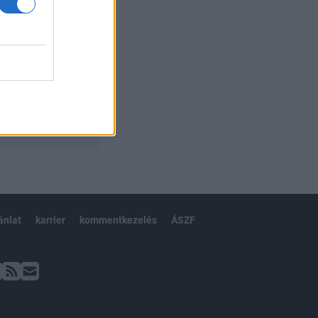
ánlat
karrier
kommentkezelés
ÁSZF