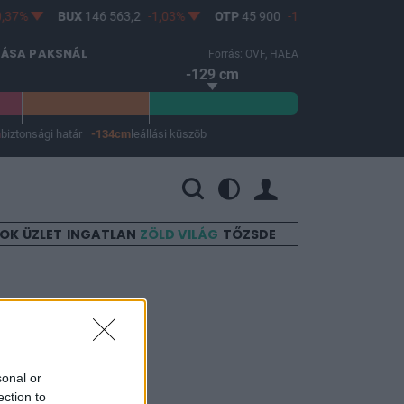
,37%
BUX
146 563,2
-1,03%
OTP
45 900
-1,82%
MOL
4 64
LÁSA PAKSNÁL
Forrás: OVF, HAEA
-129 cm
m
biztonsági határ
-134cm
leállási küszöb
 a leállási küszöb -134 cm.
SOK
ÜZLET
INGATLAN
ZÖLD VILÁG
TŐZSDE
ők!
sonal or
ection to