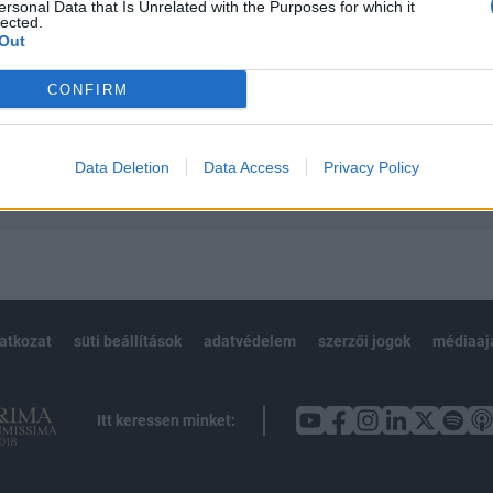
 teljes cikkarchívum
ersonal Data that Is Unrelated with the Purposes for which it
lected.
 BÉT elmúlt 2 év napon belüli
Out
CONFIRM
Előfizetés
Data Deletion
Data Access
Privacy Policy
NK VAGY?
BEJELENTKEZÉS
latkozat
süti beállítások
adatvédelem
szerzői jogok
médiaaj
Itt keressen minket: