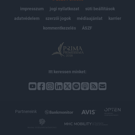
impresszum
jogi nyilatkozat
süti beállítások
adatvédelem
szerzői jogok
médiaajánlat
karrier
kommentkezelés
ÁSZF
Itt keressen minket:
Partnereink