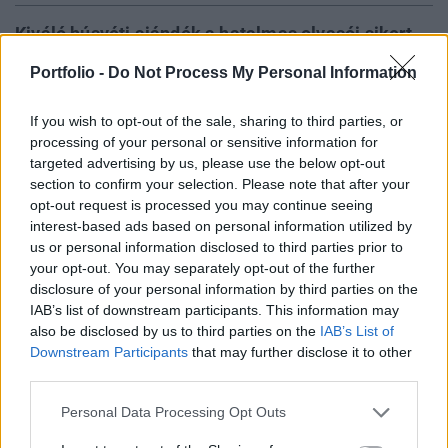
Kiváló húsvéti ajándék a hatalmas olvasói sikert
aratott Portfolio.hu füzetek sorozat 5 kötete, mely
Portfolio -
Do Not Process My Personal Information
most akciós áron, 1,000 Ft kedvezménnyel
vásárolható meg. A kiadványokhoz egy 1,045 Ft
If you wish to opt-out of the sale, sharing to third parties, or
értékű Pénzügyi Útmutató 2008 című kiadványt is
processing of your personal or sensitive information for
ajándékba adunk.
targeted advertising by us, please use the below opt-out
section to confirm your selection. Please note that after your
opt-out request is processed you may continue seeing
Akciónk keretében az alábbi kiadványokat vásárolhatják
interest-based ads based on personal information utilized by
meg Olvasóink: - Tőzsdeválságok: hogyan kereskednek a
us or personal information disclosed to third parties prior to
profi befektetők? - Tőzsdei kereskedés EGYSZERÛEN - A
your opt-out. You may separately opt-out of the further
befektetési alapokról EGYSZERÛEN - Technikai elemzés
disclosure of your personal information by third parties on the
EGYSZERÛEN - Az árupiacokról EGYSZERÛEN Ár: 8,860 Ft
IAB’s list of downstream participants. This information may
helyett 7,900 Ft, melyhez egy 1,045 Ft értékű Pénzügyi
also be disclosed by us to third parties on the
IAB’s List of
Útmutató 2008 című kiadványt...
Downstream Participants
that may further disclose it to other
third parties.
Personal Data Processing Opt Outs
KEDVES OLVASÓNK!