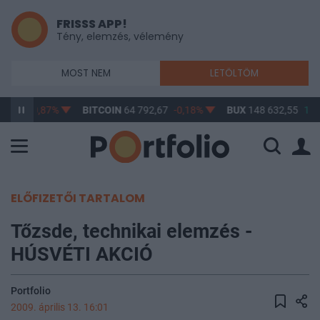
FRISSS APP!
Tény, elemzés, vélemény
MOST NEM
LETÖLTÖM
14,20
-0,87%
BITCOIN
64 792,67
-0,18%
BUX
148 632,55
1,4
ELŐFIZETŐI TARTALOM
Tőzsde, technikai elemzés -
HÚSVÉTI AKCIÓ
Portfolio
2009. április 13. 16:01