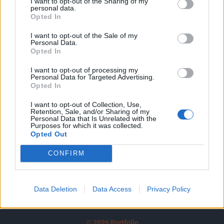
I want to opt-out of the Sharing of my
A keresett cikk a portfolio.hu hírarchívumához
personal data.
tartozik, melynek olvasása előfizetéses
Opted In
regisztrációhoz kötött.
I want to opt-out of the Sale of my
Personal Data.
Az előfizetés a következőket tartalmazza:
Opted In
Portfolio.hu teljes cikkarchívum
I want to opt-out of processing my
Kötéslisták: BÉT elmúlt 2 év napon belüli
Personal Data for Targeted Advertising.
kötéslistái
Opted In
I want to opt-out of Collection, Use,
Előfizetés
Retention, Sale, and/or Sharing of my
Personal Data that Is Unrelated with the
Purposes for which it was collected.
Opted Out
MÁR ELŐFIZETŐNK VAGY?
BEJELENTKEZÉS
CONFIRM
Data Deletion
Data Access
Privacy Policy
© 2026 Portfolio