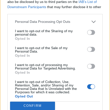
Az idei év első két és fél hónapjában (március 15-ig)
also be disclosed by us to third parties on the
IAB’s List of
Downstream Participants
that may further disclose it to other
összesen 4.5%-kal mért kisebb villamosenergia-
third parties.
fogyasztást a Mavir, mint az előző év azonos időszakában,
ez a napi csúcsteljesítmény esetében 300-400 megawattot,
Personal Data Processing Opt Outs
azaz körülbelül két erőművi blokk kapacitását jelenti - írja a
I want to opt-out of the Sharing of my
Napi Gazdaság cikke. Az E.On-nál 10%-os kereslet
personal data.
visszaesést tapasztalnak, ami az ipari...
Opted In
I want to opt-out of the Sale of my
Personal Data.
KEDVES OLVASÓNK!
Opted In
A keresett cikk a portfolio.hu hírarchívumához
I want to opt-out of processing my
tartozik, melynek olvasása előfizetéses
Personal Data for Targeted Advertising.
Opted In
regisztrációhoz kötött.
I want to opt-out of Collection, Use,
Az előfizetés a következőket tartalmazza:
Retention, Sale, and/or Sharing of my
Personal Data that Is Unrelated with the
Portfolio.hu teljes cikkarchívum
Purposes for which it was collected.
Kötéslisták: BÉT elmúlt 2 év napon belüli
Opted Out
kötéslistái
CONFIRM