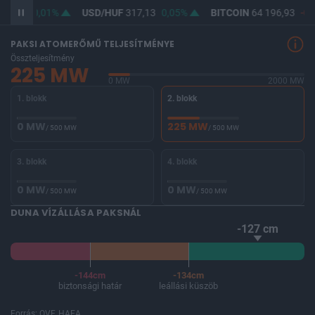
65,44
0,01%
USD/HUF
317,13
0,05%
BITCOIN
64 196,93
-0,
PAKSI ATOMERŐMŰ TELJESÍTMÉNYE
Összteljesítmény
225 MW
0 MW
2000 MW
1. blokk
2. blokk
0 MW
225 MW
/ 500 MW
/ 500 MW
3. blokk
4. blokk
0 MW
0 MW
/ 500 MW
/ 500 MW
DUNA VÍZÁLLÁSA PAKSNÁL
-127 cm
-144cm
-134cm
biztonsági határ
leállási küszöb
Forrás: OVF, HAEA