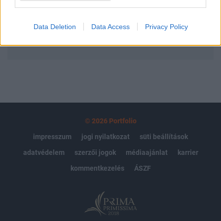
Előfizetés
Data Deletion
Data Access
Privacy Policy
MÁR ELŐFIZETŐNK VAGY?
BEJELENTKEZÉS
© 2026 Portfolio
impresszum
jogi nyilatkozat
süti beállítások
adatvédelem
szerzői jogok
médiaajánlat
karrier
kommentkezelés
ÁSZF