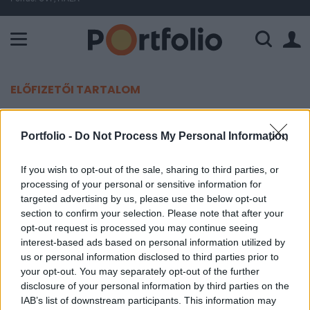
A Paksi Atomerőmű összteljesítménye 225 MW. A Duna vízállá
ELŐFIZETŐI TARTALOM
Komoly visszaesés az
Portfolio -
Do Not Process My Personal Information
áramfogyasztásban
If you wish to opt-out of the sale, sharing to third parties, or
Portfolio
processing of your personal or sensitive information for
2009. április 20. 08:39
targeted advertising by us, please use the below opt-out
section to confirm your selection. Please note that after your
opt-out request is processed you may continue seeing
Összesen 4.5%-kal esett vissza az idei év első két
interest-based ads based on personal information utilized by
és fél hónapjában a magyar áramfogyasztás, az
us or personal information disclosed to third parties prior to
E.On és az Elmű-Émász páros pedig 10%-os
your opt-out. You may separately opt-out of the further
visszaesést tapasztalt.
disclosure of your personal information by third parties on the
IAB’s list of downstream participants. This information may